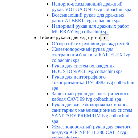
Напорно-всасывающий дражный
рукав VOLGA OND ivg colbachini spa
Всасывающий рукав для дражных
работ ALBERT ivg colbachini spa
Напорный рукав для дражных работ
MURRAY ivg colbachini spa
Гибкие рукава для ж/д путей
▼
Обзор гибких рукавов для ж/д путей
Железнодорожный рукав для
отстранения балласта RAILFLEX ivg
colbachini spa
Рукав для систем охлаждения
HOUSTON/PET ivg colbachini spa
Рукав для пантографного
токоприёмника UNI 4882 ivg colbachini
spa
Защитный рукав для электрического
кабеля CAVI 99 ivg colbachini spa
Рукав для железнодорожных водно-
санитарных канализационных систем
SANITARY PREMIUM ivg colbachini
spa
Железнодорожный рукав для сжатого
воздуха AIR NF F 11-380 CAT 2 ivg
colbachini spa