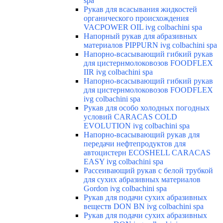
spa
Рукав для всасывания жидкостей
органического происхождения
VACPOWER OIL ivg colbachini spa
Напорный рукав для абразивных
материалов PIPPURN ivg colbachini spa
Напорно-всасывающий гибкий рукав
для цистернмолоковозов FOODFLEX
IIR ivg colbachini spa
Напорно-всасывающий гибкий рукав
для цистернмолоковозов FOODFLEX
ivg colbachini spa
Рукав для особо холодных погодных
условий CARACAS COLD
EVOLUTION ivg colbachini spa
Напорно-всасывающий рукав для
передачи нефтепродуктов для
автоцистерн ECOSHELL CARACAS
EASY ivg colbachini spa
Рассеивающий рукав с белой трубкой
для сухих абразивных материалов
Gordon ivg colbachini spa
Рукав для подачи сухих абразивных
веществ DON BN ivg colbachini spa
Рукав для подачи сухих абразивных