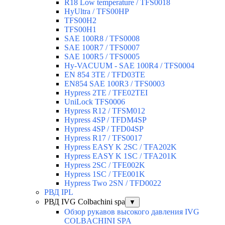
R18 Low temperature / TFS0018
HyUltra / TFS00HP
TFS00H2
TFS00H1
SAE 100R8 / TFS0008
SAE 100R7 / TFS0007
SAE 100R5 / TFS0005
Hy-VACUUM - SAE 100R4 / TFS0004
EN 854 3TE / TFD03TE
EN854 SAE 100R3 / TFS0003
Hypress 2TE / TFE02TEI
UniLock TFS0006
Hypress R12 / TFSM012
Hypress 4SP / TFDM4SP
Hypress 4SP / TFD04SP
Hypress R17 / TFS0017
Hypress EASY K 2SC / TFA202K
Hypress EASY K 1SC / TFA201K
Hypress 2SC / TFE002K
Hypress 1SC / TFE001K
Hypress Two 2SN / TFD0022
РВД IPL
РВД IVG Colbachini spa
▼
Обзор рукавов высокого давления IVG
COLBACHINI SPA