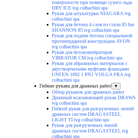
поверхности при помощи сухого льда
DRY ICE ivg colbachini spa
Рукав для штукатурки NIAGARA ivg
colbachini spa
Рукав для бетона 4 слоя из стали 85 bar
SHANNON 85 ivg colbachini spa
Рукав для подачи бетона специальной
противоударной конструкции AVON
ivg colbachini spa
Рукав для бетоновибраторов
VIBRATOR CM ivg colbachini spa
Рукав для абразивных материалов с
двустворчатыми муфтами фланцами
UNI EN 1092 1 PN1 VOLGA FRA ivg
colbachini spa
Гибкие рукава для дражных работ
▼
Обзор рукавов для дражных работ
Дражный всасывающий рукав DRAWA
ivg colbachini spa
Гибкий рукав для разгрузочных линий
дражных систем DRAGASTEEL
LIGHT TI ivg colbachini spa
Рукав для разгрузочных линий
дражных систем DRAGASTEEL ivg
colbachini spa