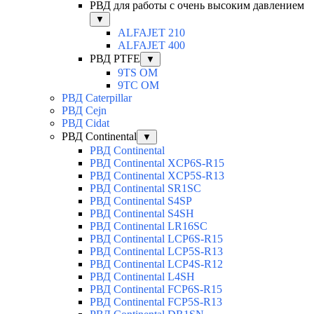
РВД для работы с очень высоким давлением
▼
ALFAJET 210
ALFAJET 400
РВД PTFE
▼
9TS OM
9TC OM
РВД Caterpillar
РВД Cejn
РВД Cidat
РВД Continental
▼
РВД Continental
РВД Continental XCP6S-R15
РВД Continental XCP5S-R13
РВД Continental SR1SC
РВД Continental S4SP
РВД Continental S4SH
РВД Continental LR16SC
РВД Continental LCP6S-R15
РВД Continental LCP5S-R13
РВД Continental LCP4S-R12
РВД Continental L4SH
РВД Continental FCP6S-R15
РВД Continental FCP5S-R13