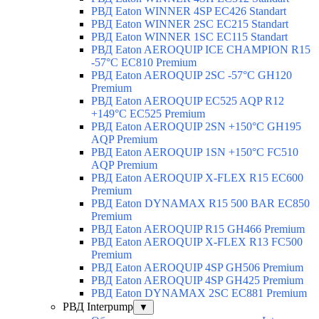
РВД Eaton WINNER 4SP EC426 Standart
РВД Eaton WINNER 2SC EC215 Standart
РВД Eaton WINNER 1SC EC115 Standart
РВД Eaton AEROQUIP ICE CHAMPION R15
-57°C EC810 Premium
РВД Eaton AEROQUIP 2SC -57°C GH120
Premium
РВД Eaton AEROQUIP EC525 AQP R12
+149°C EC525 Premium
РВД Eaton AEROQUIP 2SN +150°C GH195
AQP Premium
РВД Eaton AEROQUIP 1SN +150°C FC510
AQP Premium
РВД Eaton AEROQUIP X-FLEX R15 EC600
Premium
РВД Eaton DYNAMAX R15 500 BAR EC850
Premium
РВД Eaton AEROQUIP R15 GH466 Premium
РВД Eaton AEROQUIP X-FLEX R13 FC500
Premium
РВД Eaton AEROQUIP 4SP GH506 Premium
РВД Eaton AEROQUIP 4SP GH425 Premium
РВД Eaton DYNAMAX 2SC EC881 Premium
РВД Interpump
▼