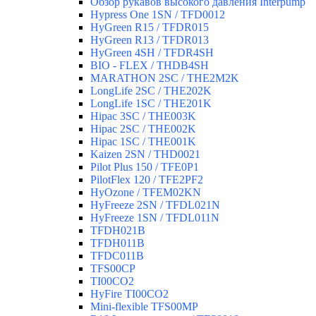
Обзор рукавов высокого давления Interpump
Hypress One 1SN / TFD0012
HyGreen R15 / TFDR015
HyGreen R13 / TFDR013
HyGreen 4SH / TFDR4SH
BIO - FLEX / THDB4SH
MARATHON 2SC / THE2M2K
LongLife 2SC / THE202K
LongLife 1SC / THE201K
Hipac 3SC / THE003K
Hipac 2SC / THE002K
Hipac 1SC / THE001K
Kaizen 2SN / THD0021
Pilot Plus 150 / TFE0P1
PilotFlex 120 / TFE2PF2
HyOzone / TFEM02KN
HyFreeze 2SN / TFDL021N
HyFreeze 1SN / TFDL011N
TFDH021B
TFDH011B
TFDC011B
TFS00CP
TI00CO2
HyFire TI00CO2
Mini-flexible TFS00MP