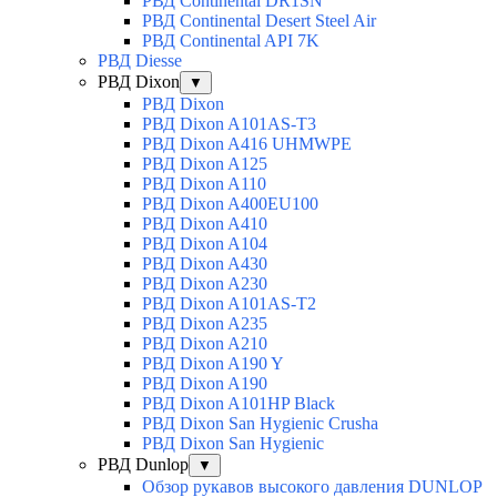
РВД Continental DR1SN
РВД Continental Desert Steel Air
РВД Continental API 7K
РВД Diesse
РВД Dixon
▼
РВД Dixon
РВД Dixon A101AS-T3
РВД Dixon A416 UHMWPE
РВД Dixon A125
РВД Dixon A110
РВД Dixon A400EU100
РВД Dixon A410
РВД Dixon A104
РВД Dixon A430
РВД Dixon A230
РВД Dixon A101AS-T2
РВД Dixon A235
РВД Dixon A210
РВД Dixon A190 Y
РВД Dixon A190
РВД Dixon A101HP Black
РВД Dixon San Hygienic Crusha
РВД Dixon San Hygienic
РВД Dunlop
▼
Обзор рукавов высокого давления DUNLOP