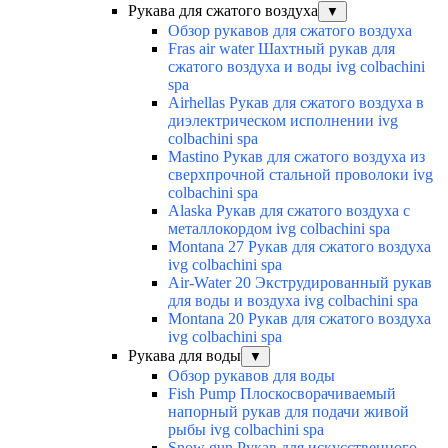
Рукава для сжатого воздуха
▼
Обзор рукавов для сжатого воздуха
Fras air water Шахтный рукав для
сжатого воздуха и воды ivg colbachini
spa
Airhellas Рукав для сжатого воздуха в
диэлектрическом исполнении ivg
colbachini spa
Mastino Рукав для сжатого воздуха из
сверхпрочной стальной проволоки ivg
colbachini spa
Alaska Рукав для сжатого воздуха с
металлокордом ivg colbachini spa
Montana 27 Рукав для сжатого воздуха
ivg colbachini spa
Air-Water 20 Экструдированный рукав
для воды и воздуха ivg colbachini spa
Montana 20 Рукав для сжатого воздуха
ivg colbachini spa
Рукава для воды
▼
Обзор рукавов для воды
Fish Pump Плоскосворачиваемый
напорный рукав для подачи живой
рыбы ivg colbachini spa
Snow gun Рукав для искусственного