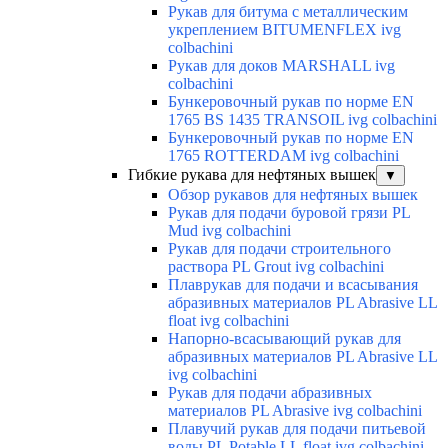
Рукав для битума с металлическим
укреплением BITUMENFLEX ivg
colbachini
Рукав для доков MARSHALL ivg
colbachini
Бункеровочный рукав по норме EN
1765 BS 1435 TRANSOIL ivg colbachini
Бункеровочный рукав по норме EN
1765 ROTTERDAM ivg colbachini
Гибкие рукава для нефтяных вышек
▼
Обзор рукавов для нефтяных вышек
Рукав для подачи буровой грязи PL
Mud ivg colbachini
Рукав для подачи строительного
раствора PL Grout ivg colbachini
Плаврукав для подачи и всасывания
абразивных материалов PL Abrasive LL
float ivg colbachini
Напорно-всасывающий рукав для
абразивных материалов PL Abrasive LL
ivg colbachini
Рукав для подачи абразивных
материалов PL Abrasive ivg colbachini
Плавучий рукав для подачи питьевой
воды PL Potable LL float ivg colbachini