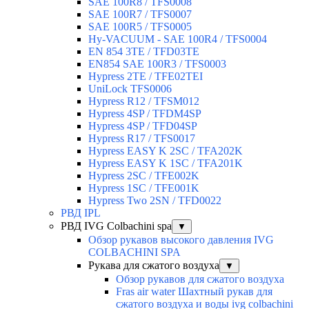
SAE 100R8 / TFS0008
SAE 100R7 / TFS0007
SAE 100R5 / TFS0005
Hy-VACUUM - SAE 100R4 / TFS0004
EN 854 3TE / TFD03TE
EN854 SAE 100R3 / TFS0003
Hypress 2TE / TFE02TEI
UniLock TFS0006
Hypress R12 / TFSM012
Hypress 4SP / TFDM4SP
Hypress 4SP / TFD04SP
Hypress R17 / TFS0017
Hypress EASY K 2SC / TFA202K
Hypress EASY K 1SC / TFA201K
Hypress 2SC / TFE002K
Hypress 1SC / TFE001K
Hypress Two 2SN / TFD0022
РВД IPL
РВД IVG Colbachini spa
▼
Обзор рукавов высокого давления IVG
COLBACHINI SPA
Рукава для сжатого воздуха
▼
Обзор рукавов для сжатого воздуха
Fras air water Шахтный рукав для
сжатого воздуха и воды ivg colbachini