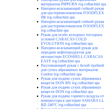
материалов PIPPURN ivg colbachini spa
Напорно-всасывающий гибкий рукав
для цистернмолоковозов FOODFLEX
IIR ivg colbachini spa
Напорно-всасывающий гибкий рукав
для цистернмолоковозов FOODFLEX
ivg colbachini spa
Рукав для особо холодных погодных
условий CARACAS COLD
EVOLUTION ivg colbachini spa
Напорно-всасывающий рукав для
передачи нефтепродуктов для
автоцистерн ECOSHELL CARACAS
EASY ivg colbachini spa
Рассеивающий рукав с белой трубкой
для сухих абразивных материалов
Gordon ivg colbachini spa
Рукав для подачи сухих абразивных
веществ DON BN ivg colbachini spa
Рукав для подачи сухих абразивных
веществ DON ivg colbachini spa
Рукав для подачи горячего воздуха от
компрессора к цистерне SAHARA LL
BD 240°C ivg colbachini spa