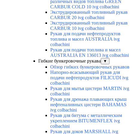
различных видов топлива GREEN
CARBUR COLD 10 ivg colbachini
Экструдированный топливный рукав
CARBUR 20 ivg colbachini
Экструдированный топливный рукав
CARBUR 10 ivg colbachini
Рукав для подачи нефтепродуктов
топлива и масел AUSTRALIA ivg
colbachini
Рукав для подачи топлива и масел
AUSTRALIA EN 136013 ivg colbachini
Гибкие бункеровочные рукава
▼
Обзор гибких бункеровочных рукавов
Напорно-всасывающий рукав для
подачи нефтепродуктов FILICUDI ivg
colbachini
Рукав для мытья цистерн MARTIN ivg
colbachini
Рукав для дренажа плавающих крыш
нефтеналивных цистерн BAHAMAS
ivg colbachini
Рукав для битума с металлическим
укреплением BITUMENFLEX ivg
colbachini
Рукав для доков MARSHALL ivg