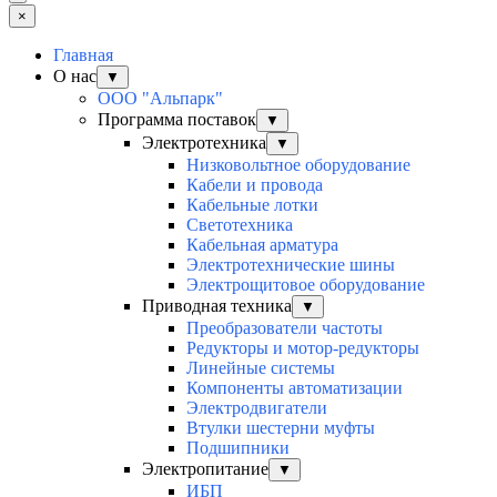
×
Главная
О нас
▼
ООО "Альпарк"
Программа поставок
▼
Электротехника
▼
Низковольтное оборудование
Кабели и провода
Кабельные лотки
Светотехника
Кабельная арматура
Электротехнические шины
Электрощитовое оборудование
Приводная техника
▼
Преобразователи частоты
Редукторы и мотор-редукторы
Линейные системы
Компоненты автоматизации
Электродвигатели
Втулки шестерни муфты
Подшипники
Электропитание
▼
ИБП