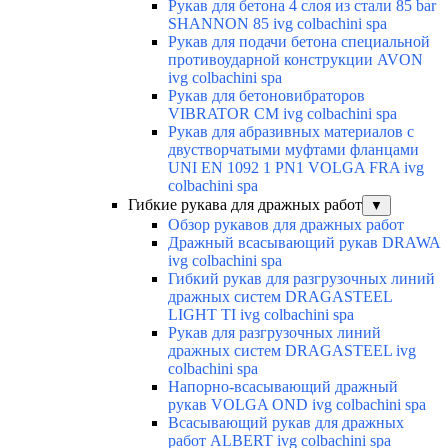
Рукав для бетона 4 слоя из стали 85 bar
SHANNON 85 ivg colbachini spa
Рукав для подачи бетона специальной
противоударной конструкции AVON
ivg colbachini spa
Рукав для бетоновибраторов
VIBRATOR CM ivg colbachini spa
Рукав для абразивных материалов с
двустворчатыми муфтами фланцами
UNI EN 1092 1 PN1 VOLGA FRA ivg
colbachini spa
Гибкие рукава для дражных работ
▼
Обзор рукавов для дражных работ
Дражный всасывающий рукав DRAWA
ivg colbachini spa
Гибкий рукав для разгрузочных линий
дражных систем DRAGASTEEL
LIGHT TI ivg colbachini spa
Рукав для разгрузочных линий
дражных систем DRAGASTEEL ivg
colbachini spa
Напорно-всасывающий дражный
рукав VOLGA OND ivg colbachini spa
Всасывающий рукав для дражных
работ ALBERT ivg colbachini spa