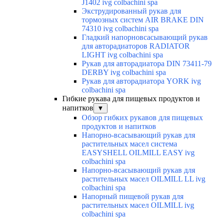
J1402 ivg colbachini spa
Экструдированный рукав для
тормозных систем AIR BRAKE DIN
74310 ivg colbachini spa
Гладкий напорновсасывающий рукав
для авторадиаторов RADIATOR
LIGHT ivg colbachini spa
Рукав для авторадиатора DIN 73411-79
DERBY ivg colbachini spa
Рукав для авторадиатора YORK ivg
colbachini spa
Гибкие рукава для пищевых продуктов и
напитков
▼
Обзор гибких рукавов для пищевых
продуктов и напитков
Напорно-всасывающий рукав для
растительных масел система
EASYSHELL OILMILL EASY ivg
colbachini spa
Напорно-всасывающий рукав для
растительных масел OILMILL LL ivg
colbachini spa
Напорный пищевой рукав для
растительных масел OILMILL ivg
colbachini spa