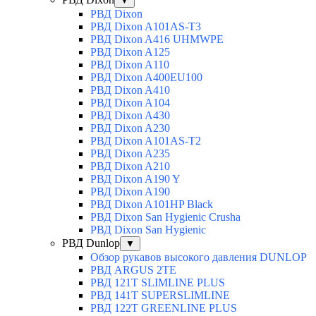
▼
РВД Dixon
РВД Dixon A101AS-T3
РВД Dixon A416 UHMWPE
РВД Dixon A125
РВД Dixon A110
РВД Dixon A400EU100
РВД Dixon A410
РВД Dixon A104
РВД Dixon A430
РВД Dixon A230
РВД Dixon A101AS-T2
РВД Dixon A235
РВД Dixon A210
РВД Dixon A190 Y
РВД Dixon A190
РВД Dixon A101HP Black
РВД Dixon San Hygienic Crusha
РВД Dixon San Hygienic
РВД Dunlop
▼
Обзор рукавов высокого давления DUNLOP
РВД ARGUS 2TE
РВД 121T SLIMLINE PLUS
РВД 141T SUPERSLIMLINE
РВД 122T GREENLINE PLUS