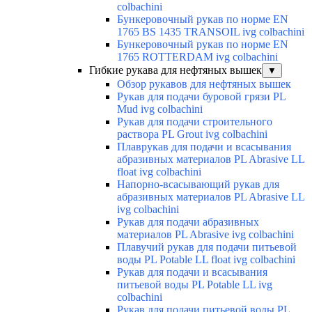
colbachini
Бункеровочный рукав по норме EN
1765 BS 1435 TRANSOIL ivg colbachini
Бункеровочный рукав по норме EN
1765 ROTTERDAM ivg colbachini
Гибкие рукава для нефтяных вышек
▼
Обзор рукавов для нефтяных вышек
Рукав для подачи буровой грязи PL
Mud ivg colbachini
Рукав для подачи строительного
раствора PL Grout ivg colbachini
Плаврукав для подачи и всасывания
абразивных материалов PL Abrasive LL
float ivg colbachini
Напорно-всасывающий рукав для
абразивных материалов PL Abrasive LL
ivg colbachini
Рукав для подачи абразивных
материалов PL Abrasive ivg colbachini
Плавучий рукав для подачи питьевой
воды PL Potable LL float ivg colbachini
Рукав для подачи и всасывания
питьевой воды PL Potable LL ivg
colbachini
Рукав для подачи питьевой воды PL