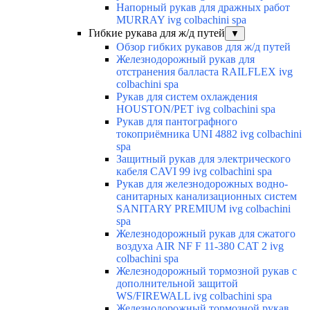
Напорный рукав для дражных работ
MURRAY ivg colbachini spa
Гибкие рукава для ж/д путей
▼
Обзор гибких рукавов для ж/д путей
Железнодорожный рукав для
отстранения балласта RAILFLEX ivg
colbachini spa
Рукав для систем охлаждения
HOUSTON/PET ivg colbachini spa
Рукав для пантографного
токоприёмника UNI 4882 ivg colbachini
spa
Защитный рукав для электрического
кабеля CAVI 99 ivg colbachini spa
Рукав для железнодорожных водно-
санитарных канализационных систем
SANITARY PREMIUM ivg colbachini
spa
Железнодорожный рукав для сжатого
воздуха AIR NF F 11-380 CAT 2 ivg
colbachini spa
Железнодорожный тормозной рукав с
дополнительной защитой
WS/FIREWALL ivg colbachini spa
Железнодорожный тормозной рукав