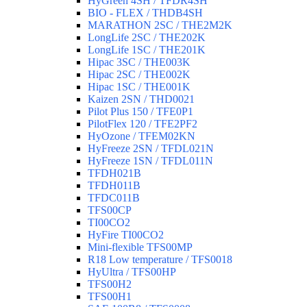
HyGreen 4SH / TFDR4SH
BIO - FLEX / THDB4SH
MARATHON 2SC / THE2M2K
LongLife 2SC / THE202K
LongLife 1SC / THE201K
Hipac 3SC / THE003K
Hipac 2SC / THE002K
Hipac 1SC / THE001K
Kaizen 2SN / THD0021
Pilot Plus 150 / TFE0P1
PilotFlex 120 / TFE2PF2
HyOzone / TFEM02KN
HyFreeze 2SN / TFDL021N
HyFreeze 1SN / TFDL011N
TFDH021B
TFDH011B
TFDC011B
TFS00CP
TI00CO2
HyFire TI00CO2
Mini-flexible TFS00MP
R18 Low temperature / TFS0018
HyUltra / TFS00HP
TFS00H2
TFS00H1