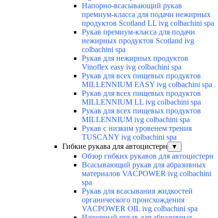
Напорно-всасывающий рукав
премиум-класса для подачи нежирных
продуктов Scotland LL ivg colbachini spa
Рукав премиум-класса для подачи
нежирных продуктов Scotland ivg
colbachini spa
Рукав для нежирных продуктов
Vinoflex easy ivg colbachini spa
Рукав для всех пищевых продуктов
MILLENNIUM EASY ivg colbachini spa
Рукав для всех пищевых продуктов
MILLENNIUM LL ivg colbachini spa
Рукав для всех пищевых продуктов
MILLENNIUM ivg colbachini spa
Рукав с низким уровенем трения
TUSCANY ivg colbachini spa
Гибкие рукава для автоцистерн
▼
Обзор гибких рукавов для автоцистерн
Всасывающий рукав для абразивных
материалов VACPOWER ivg colbachini
spa
Рукав для всасывания жидкостей
органического происхождения
VACPOWER OIL ivg colbachini spa
Напорный рукав для абразивных