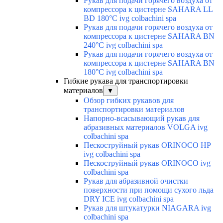
Рукав для подачи горячего воздуха от
компрессора к цистерне SAHARA LL
BD 180°C ivg colbachini spa
Рукав для подачи горячего воздуха от
компрессора к цистерне SAHARA BN
240°C ivg colbachini spa
Рукав для подачи горячего воздуха от
компрессора к цистерне SAHARA BN
180°C ivg colbachini spa
Гибкие рукава для транспортировки
материалов
▼
Обзор гибких рукавов для
транспортировки материалов
Напорно-всасывающий рукав для
абразивных материалов VOLGA ivg
colbachini spa
Пескоструйный рукав ORINOCO HP
ivg colbachini spa
Пескоструйный рукав ORINOCO ivg
colbachini spa
Рукав для абразивной очистки
поверхности при помощи сухого льда
DRY ICE ivg colbachini spa
Рукав для штукатурки NIAGARA ivg
colbachini spa