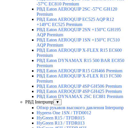
-57°C EC810 Premium
РВД Eaton AEROQUIP 2SC -57°C GH120
Premium
РВД Eaton AEROQUIP EC525 AQP R12
+149°C EC525 Premium
РВД Eaton AEROQUIP 2SN +150°C GH195
AQP Premium
РВД Eaton AEROQUIP 1SN +150°C FC510
AQP Premium
РВД Eaton AEROQUIP X-FLEX R15 EC600
Premium
РВД Eaton DYNAMAX R15 500 BAR EC850
Premium
РВД Eaton AEROQUIP R15 GH466 Premium
РВД Eaton AEROQUIP X-FLEX R13 FC500
Premium
РВД Eaton AEROQUIP 4SP GH506 Premium
РВД Eaton AEROQUIP 4SP GH425 Premium
РВД Eaton DYNAMAX 2SC EC881 Premium
РВД Interpump
▼
Обзор рукавов высокого давления Interpump
Hypress One 1SN / TFD0012
HyGreen R15 / TFDR015
HyGreen R13 / TFDR013