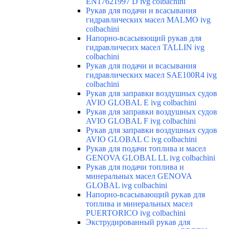
EN17621997 D ivg colbachini
Рукав для подачи и всасывания
гидравлических масел MALMO ivg
colbachini
Напорно-всасывющий рукав для
гидравличесих масел TALLIN ivg
colbachini
Рукав для подачи и всасывания
гидравлических масел SAE100R4 ivg
colbachini
Рукав для заправки воздушных судов
AVIO GLOBAL E ivg colbachini
Рукав для заправки воздушных судов
AVIO GLOBAL F ivg colbachini
Рукав для заправки воздушных судов
AVIO GLOBAL C ivg colbachini
Рукав для подачи топлива и масел
GENOVA GLOBAL LL ivg colbachini
Рукав для подачи топлива и
минеральных масел GENOVA
GLOBAL ivg colbachini
Напорно-всасывающий рукав для
топлива и минеральных масел
PUERTORICO ivg colbachini
Экструдированный рукав для