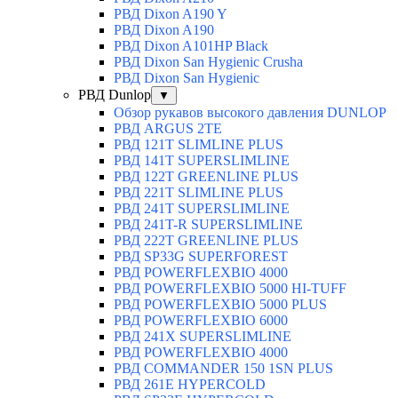
РВД Dixon A190 Y
РВД Dixon A190
РВД Dixon A101HP Black
РВД Dixon San Hygienic Crusha
РВД Dixon San Hygienic
РВД Dunlop
▼
Обзор рукавов высокого давления DUNLOP
РВД ARGUS 2TE
РВД 121T SLIMLINE PLUS
РВД 141T SUPERSLIMLINE
РВД 122T GREENLINE PLUS
РВД 221T SLIMLINE PLUS
РВД 241T SUPERSLIMLINE
РВД 241T-R SUPERSLIMLINE
РВД 222T GREENLINE PLUS
РВД SP33G SUPERFOREST
РВД POWERFLEXBIO 4000
РВД POWERFLEXBIO 5000 HI-TUFF
РВД POWERFLEXBIO 5000 PLUS
РВД POWERFLEXBIO 6000
РВД 241X SUPERSLIMLINE
РВД POWERFLEXBIO 4000
РВД СOMMANDER 150 1SN PLUS
РВД 261E HYPERCOLD