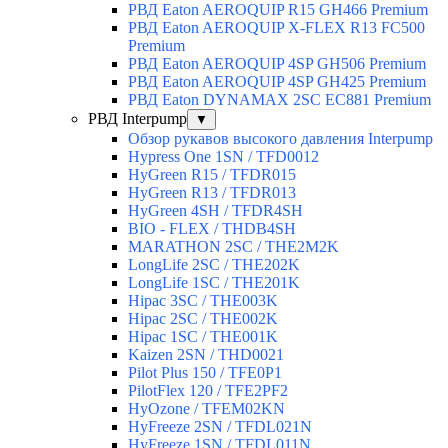
РВД Eaton AEROQUIP R15 GH466 Premium
РВД Eaton AEROQUIP X-FLEX R13 FC500
Premium
РВД Eaton AEROQUIP 4SP GH506 Premium
РВД Eaton AEROQUIP 4SP GH425 Premium
РВД Eaton DYNAMAX 2SC EC881 Premium
РВД Interpump
▼
Обзор рукавов высокого давления Interpump
Hypress One 1SN / TFD0012
HyGreen R15 / TFDR015
HyGreen R13 / TFDR013
HyGreen 4SH / TFDR4SH
BIO - FLEX / THDB4SH
MARATHON 2SC / THE2M2K
LongLife 2SC / THE202K
LongLife 1SC / THE201K
Hipac 3SC / THE003K
Hipac 2SC / THE002K
Hipac 1SC / THE001K
Kaizen 2SN / THD0021
Pilot Plus 150 / TFE0P1
PilotFlex 120 / TFE2PF2
HyOzone / TFEM02KN
HyFreeze 2SN / TFDL021N
HyFreeze 1SN / TFDL011N