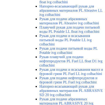
float ivg colbachini
Напорно-всасывающий рукав для
абразивных материалов PL Abrasive LL
ivg colbachini
Рукав для подачи абразивных
материалов PL Abrasive ivg colbachini
Плавучий рукав для подачи питьевой
воды PL Potable LL float ivg colbachini
Рукав для подачи и всасывания
питьевой воды PL Potable LL ivg
colbachini
Рукав для подачи питьевой воды PL
Potable ivg colbachini
Рукав плавучий для подачи
нефтепродуктов PL Fuel LL float D1 ivg
colbachini
Рукав для подачи и всасывания масел и
буровой грязи PL Fuel LL ivg colbachini
Рукав для подачи нефтепродуктов и
буровой грязи PL Fuel ivg colbachini
Напорно-всасывающий рукав для
абразивных матераилов PL ABRASIVE
SD 20 ivg colbachini
Рукав для подачи абразивных
материалов PL ABRASIVE 20 ivg