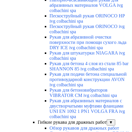
абразивных материалов VOLGA ivg
colbachini spa
Пескоструйный рукав ORINOCO HP
ivg colbachini spa
Пескоструйный рукав ORINOCO ivg
colbachini spa
Рукав для абразивной очистки
поверхности при помощи сухого льда
DRY ICE ivg colbachini spa
Рукав для штукатурки NIAGARA ivg
colbachini spa
Рукав для бетона 4 слоя из стали 85 bar
SHANNON 85 ivg colbachini spa
Рукав для подачи бетона специальной
противоударной конструкции AVON
ivg colbachini spa
Рукав для бетоновибраторов
VIBRATOR CM ivg colbachini spa
Рукав для абразивных материалов с
двустворчатыми муфтами фланцами
UNI EN 1092 1 PN1 VOLGA FRA ivg
colbachini spa
Гибкие рукава для дражных работ
▼
Обзор рукавов для дражных работ