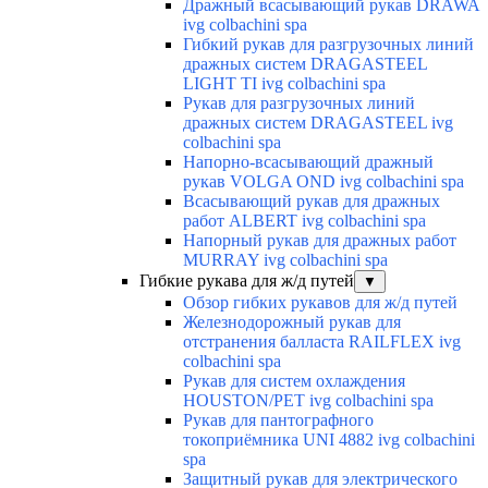
Дражный всасывающий рукав DRAWA
ivg colbachini spa
Гибкий рукав для разгрузочных линий
дражных систем DRAGASTEEL
LIGHT TI ivg colbachini spa
Рукав для разгрузочных линий
дражных систем DRAGASTEEL ivg
colbachini spa
Напорно-всасывающий дражный
рукав VOLGA OND ivg colbachini spa
Всасывающий рукав для дражных
работ ALBERT ivg colbachini spa
Напорный рукав для дражных работ
MURRAY ivg colbachini spa
Гибкие рукава для ж/д путей
▼
Обзор гибких рукавов для ж/д путей
Железнодорожный рукав для
отстранения балласта RAILFLEX ivg
colbachini spa
Рукав для систем охлаждения
HOUSTON/PET ivg colbachini spa
Рукав для пантографного
токоприёмника UNI 4882 ivg colbachini
spa
Защитный рукав для электрического