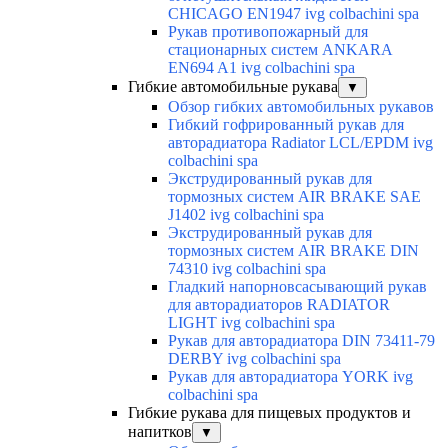
CHICAGO EN1947 ivg colbachini spa
Рукав противопожарный для
стационарных систем ANKARA
EN694 A1 ivg colbachini spa
Гибкие автомобильные рукава
▼
Обзор гибких автомобильных рукавов
Гибкий гофрированный рукав для
авторадиатора Radiator LCL/EPDM ivg
colbachini spa
Экструдированный рукав для
тормозных систем AIR BRAKE SAE
J1402 ivg colbachini spa
Экструдированный рукав для
тормозных систем AIR BRAKE DIN
74310 ivg colbachini spa
Гладкий напорновсасывающий рукав
для авторадиаторов RADIATOR
LIGHT ivg colbachini spa
Рукав для авторадиатора DIN 73411-79
DERBY ivg colbachini spa
Рукав для авторадиатора YORK ivg
colbachini spa
Гибкие рукава для пищевых продуктов и
напитков
▼