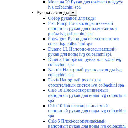
Montana 20 Рукав для сжатого воздуха
ivg colbachini spa
Рукава для воды
▼
Обзор рукавов для воды
Fish Pump Плоскосворачиваемый
напорный рукав для подачи живой
рыбы ivg colbachini spa
Snow gun Рукав для искусственного
снега ivg colbachini spa
Durana LL Напорно-всасывающий
рукав для воды ivg colbachini spa
Durana Напорный рукав для воды ivg
colbachini spa
Nairobi Напорный рукав для воды ivg
colbachini spa
Davis Напорный рукав для
оросительных систем ivg colbachini spa
Oslo 18 Плоскосворачиваемый
напорный рукав для воды ivg colbachini
spa
Oslo 10 Плоскосворачиваемый
напорный рукав для воды ivg colbachini
spa
Oslo 5 Плоскосворачиваемый
напорный рукав для воды ivg colbachini