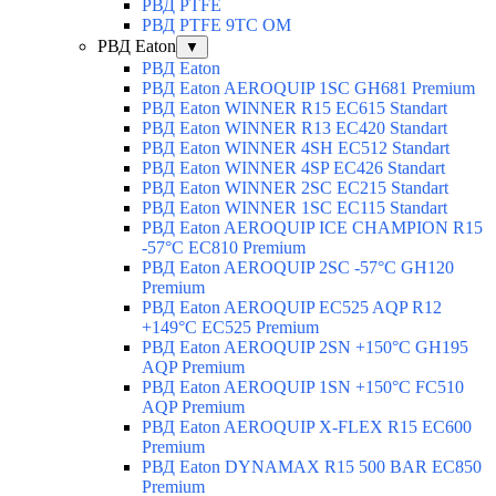
РВД PTFE
РВД PTFE 9TC OM
РВД Eaton
▼
РВД Eaton
РВД Eaton AEROQUIP 1SC GH681 Premium
РВД Eaton WINNER R15 EC615 Standart
РВД Eaton WINNER R13 EC420 Standart
РВД Eaton WINNER 4SH EC512 Standart
РВД Eaton WINNER 4SP EC426 Standart
РВД Eaton WINNER 2SC EC215 Standart
РВД Eaton WINNER 1SC EC115 Standart
РВД Eaton AEROQUIP ICE CHAMPION R15
-57°C EC810 Premium
РВД Eaton AEROQUIP 2SC -57°C GH120
Premium
РВД Eaton AEROQUIP EC525 AQP R12
+149°C EC525 Premium
РВД Eaton AEROQUIP 2SN +150°C GH195
AQP Premium
РВД Eaton AEROQUIP 1SN +150°C FC510
AQP Premium
РВД Eaton AEROQUIP X-FLEX R15 EC600
Premium
РВД Eaton DYNAMAX R15 500 BAR EC850
Premium