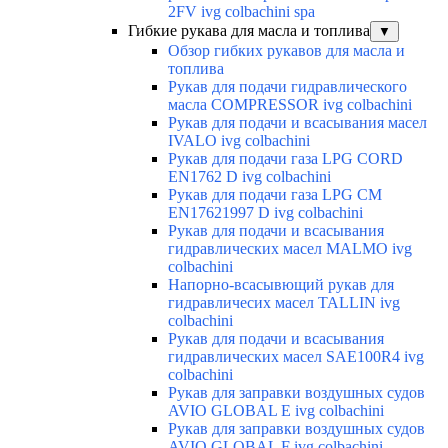
2FV ivg colbachini spa
Гибкие рукава для масла и топлива
▼
Обзор гибких рукавов для масла и
топлива
Рукав для подачи гидравлического
масла COMPRESSOR ivg colbachini
Рукав для подачи и всасывания масел
IVALO ivg colbachini
Рукав для подачи газа LPG CORD
EN1762 D ivg colbachini
Рукав для подачи газа LPG CM
EN17621997 D ivg colbachini
Рукав для подачи и всасывания
гидравлических масел MALMO ivg
colbachini
Напорно-всасывющий рукав для
гидравличесих масел TALLIN ivg
colbachini
Рукав для подачи и всасывания
гидравлических масел SAE100R4 ivg
colbachini
Рукав для заправки воздушных судов
AVIO GLOBAL E ivg colbachini
Рукав для заправки воздушных судов
AVIO GLOBAL F ivg colbachini