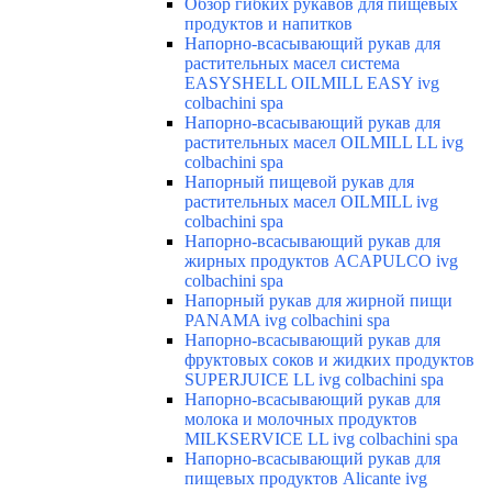
Обзор гибких рукавов для пищевых
продуктов и напитков
Напорно-всасывающий рукав для
растительных масел система
EASYSHELL OILMILL EASY ivg
colbachini spa
Напорно-всасывающий рукав для
растительных масел OILMILL LL ivg
colbachini spa
Напорный пищевой рукав для
растительных масел OILMILL ivg
colbachini spa
Напорно-всасывающий рукав для
жирных продуктов ACAPULCO ivg
colbachini spa
Напорный рукав для жирной пищи
PANAMA ivg colbachini spa
Напорно-всасывающий рукав для
фруктовых соков и жидких продуктов
SUPERJUICE LL ivg colbachini spa
Напорно-всасывающий рукав для
молока и молочных продуктов
MILKSERVICE LL ivg colbachini spa
Напорно-всасывающий рукав для
пищевых продуктов Alicante ivg