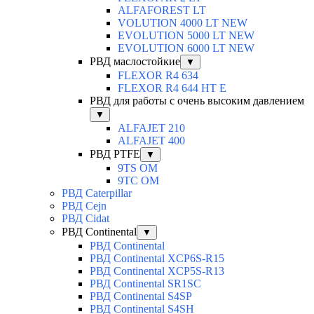
ALFAFOREST LT
VOLUTION 4000 LT NEW
EVOLUTION 5000 LT NEW
EVOLUTION 6000 LT NEW
РВД маслостойкие
▼
FLEXOR R4 634
FLEXOR R4 644 HT E
РВД для работы с очень высоким давлением
▼
ALFAJET 210
ALFAJET 400
РВД PTFE
▼
9TS OM
9TC OM
РВД Caterpillar
РВД Cejn
РВД Cidat
РВД Continental
▼
РВД Continental
РВД Continental XCP6S-R15
РВД Continental XCP5S-R13
РВД Continental SR1SC
РВД Continental S4SP
РВД Continental S4SH