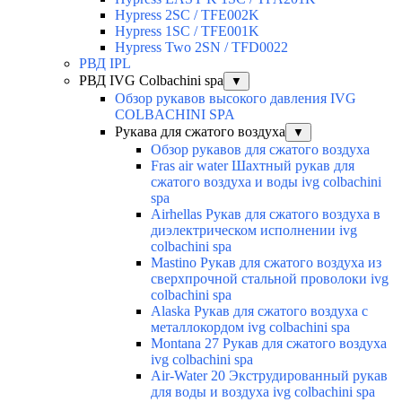
Hypress 2SC / TFE002K
Hypress 1SC / TFE001K
Hypress Two 2SN / TFD0022
РВД IPL
РВД IVG Colbachini spa
▼
Обзор рукавов высокого давления IVG
COLBACHINI SPA
Рукава для сжатого воздуха
▼
Обзор рукавов для сжатого воздуха
Fras air water Шахтный рукав для
сжатого воздуха и воды ivg colbachini
spa
Airhellas Рукав для сжатого воздуха в
диэлектрическом исполнении ivg
colbachini spa
Mastino Рукав для сжатого воздуха из
сверхпрочной стальной проволоки ivg
colbachini spa
Alaska Рукав для сжатого воздуха с
металлокордом ivg colbachini spa
Montana 27 Рукав для сжатого воздуха
ivg colbachini spa
Air-Water 20 Экструдированный рукав
для воды и воздуха ivg colbachini spa