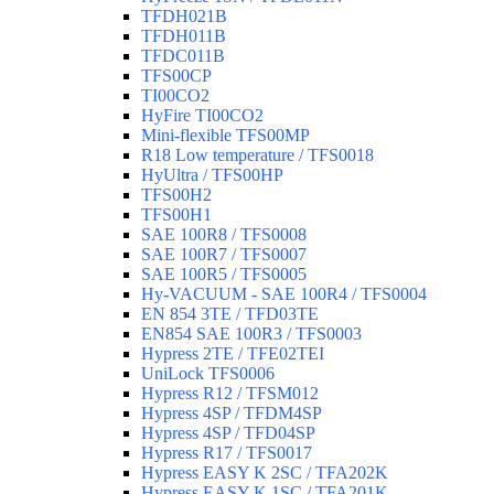
TFDH021B
TFDH011B
TFDC011B
TFS00CP
TI00CO2
HyFire TI00CO2
Mini-flexible TFS00MP
R18 Low temperature / TFS0018
HyUltra / TFS00HP
TFS00H2
TFS00H1
SAE 100R8 / TFS0008
SAE 100R7 / TFS0007
SAE 100R5 / TFS0005
Hy-VACUUM - SAE 100R4 / TFS0004
EN 854 3TE / TFD03TE
EN854 SAE 100R3 / TFS0003
Hypress 2TE / TFE02TEI
UniLock TFS0006
Hypress R12 / TFSM012
Hypress 4SP / TFDM4SP
Hypress 4SP / TFD04SP
Hypress R17 / TFS0017
Hypress EASY K 2SC / TFA202K
Hypress EASY K 1SC / TFA201K