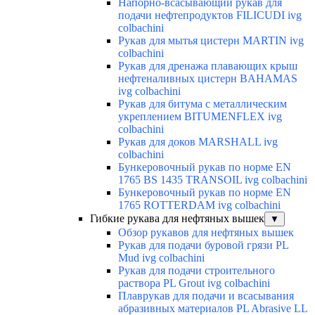
Напорно-всасывающий рукав для
подачи нефтепродуктов FILICUDI ivg
colbachini
Рукав для мытья цистерн MARTIN ivg
colbachini
Рукав для дренажа плавающих крыш
нефтеналивных цистерн BAHAMAS
ivg colbachini
Рукав для битума с металлическим
укреплением BITUMENFLEX ivg
colbachini
Рукав для доков MARSHALL ivg
colbachini
Бункеровочный рукав по норме EN
1765 BS 1435 TRANSOIL ivg colbachini
Бункеровочный рукав по норме EN
1765 ROTTERDAM ivg colbachini
Гибкие рукава для нефтяных вышек
▼
Обзор рукавов для нефтяных вышек
Рукав для подачи буровой грязи PL
Mud ivg colbachini
Рукав для подачи строительного
раствора PL Grout ivg colbachini
Плаврукав для подачи и всасывания
абразивных материалов PL Abrasive LL