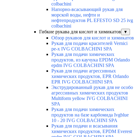
colbachini
Напорно-всасывающий рукав для
морской воды, нефти и
нефтепродуктов PL EFESTO SD 25 ivg
colbachini
Гибкие рукава для кислот и химикатов
▼
Обзор рукавов для кислот и химикатов
Рукав для подачи красителей Vernici
pe-x IVG COLBACHINI SPA
Рукав для подачи химических
продуктов, из каучука EPDM Orlando
epdm IVG COLBACHINI SPA
Рукав для подачи агрессивных
химических продуктов, EPR Orlando
EPR IVG COLBACHINI SPA
Экструдированный рукав для не особо
агрессивных химических продуктов
Multiform yellow IVG COLBACHINI
SPA
Рукав для подачи химических
продуктов на базе карбомида Ivgblue
10 - 20 IVG COLBACHINI SPA
Рукав для подачи и всасывания
химических продуктов, EPDM Everest
epdm IVG COLBACHINI SPA