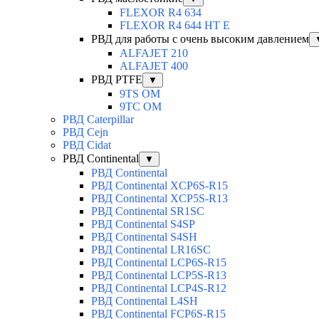
FLEXOR R4 634
FLEXOR R4 644 HT E
РВД для работы с очень высоким давлением
ALFAJET 210
ALFAJET 400
РВД PTFE
▼
9TS OM
9TC OM
РВД Caterpillar
РВД Cejn
РВД Cidat
РВД Continental
▼
РВД Continental
РВД Continental XCP6S-R15
РВД Continental XCP5S-R13
РВД Continental SR1SC
РВД Continental S4SP
РВД Continental S4SH
РВД Continental LR16SC
РВД Continental LCP6S-R15
РВД Continental LCP5S-R13
РВД Continental LCP4S-R12
РВД Continental L4SH
РВД Continental FCP6S-R15