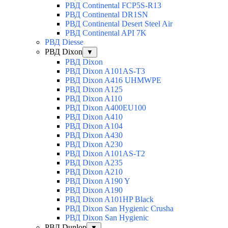
РВД Continental FCP5S-R13
РВД Continental DR1SN
РВД Continental Desert Steel Air
РВД Continental API 7K
РВД Diesse
РВД Dixon
▼
РВД Dixon
РВД Dixon A101AS-T3
РВД Dixon A416 UHMWPE
РВД Dixon A125
РВД Dixon A110
РВД Dixon A400EU100
РВД Dixon A410
РВД Dixon A104
РВД Dixon A430
РВД Dixon A230
РВД Dixon A101AS-T2
РВД Dixon A235
РВД Dixon A210
РВД Dixon A190 Y
РВД Dixon A190
РВД Dixon A101HP Black
РВД Dixon San Hygienic Crusha
РВД Dixon San Hygienic
РВД Dunlop
▼