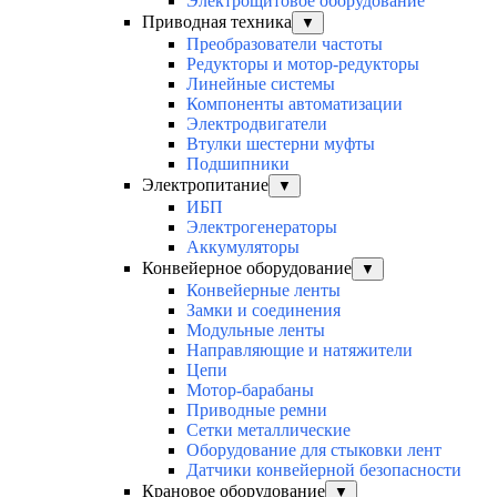
Электрощитовое оборудование
Приводная техника
▼
Преобразователи частоты
Редукторы и мотор-редукторы
Линейные системы
Компоненты автоматизации
Электродвигатели
Втулки шестерни муфты
Подшипники
Электропитание
▼
ИБП
Электрогенераторы
Аккумуляторы
Конвейерное оборудование
▼
Конвейерные ленты
Замки и соединения
Модульные ленты
Направляющие и натяжители
Цепи
Мотор-барабаны
Приводные ремни
Сетки металлические
Оборудование для стыковки лент
Датчики конвейерной безопасности
Крановое оборудование
▼