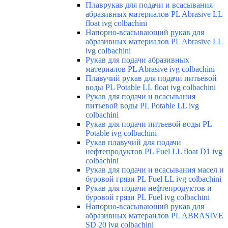
Плаврукав для подачи и всасывания
абразивных материалов PL Abrasive LL
float ivg colbachini
Напорно-всасывающий рукав для
абразивных материалов PL Abrasive LL
ivg colbachini
Рукав для подачи абразивных
материалов PL Abrasive ivg colbachini
Плавучий рукав для подачи питьевой
воды PL Potable LL float ivg colbachini
Рукав для подачи и всасывания
питьевой воды PL Potable LL ivg
colbachini
Рукав для подачи питьевой воды PL
Potable ivg colbachini
Рукав плавучий для подачи
нефтепродуктов PL Fuel LL float D1 ivg
colbachini
Рукав для подачи и всасывания масел и
буровой грязи PL Fuel LL ivg colbachini
Рукав для подачи нефтепродуктов и
буровой грязи PL Fuel ivg colbachini
Напорно-всасывающий рукав для
абразивных матераилов PL ABRASIVE
SD 20 ivg colbachini