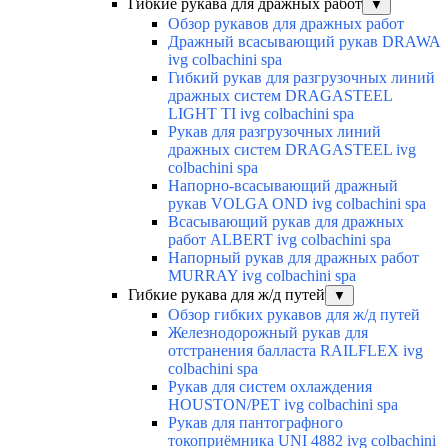
Гибкие рукава для дражных работ
▼
Обзор рукавов для дражных работ
Дражный всасывающий рукав DRAWA
ivg colbachini spa
Гибкий рукав для разгрузочных линий
дражных систем DRAGASTEEL
LIGHT TI ivg colbachini spa
Рукав для разгрузочных линий
дражных систем DRAGASTEEL ivg
colbachini spa
Напорно-всасывающий дражный
рукав VOLGA OND ivg colbachini spa
Всасывающий рукав для дражных
работ ALBERT ivg colbachini spa
Напорный рукав для дражных работ
MURRAY ivg colbachini spa
Гибкие рукава для ж/д путей
▼
Обзор гибких рукавов для ж/д путей
Железнодорожный рукав для
отстранения балласта RAILFLEX ivg
colbachini spa
Рукав для систем охлаждения
HOUSTON/PET ivg colbachini spa
Рукав для пантографного
токоприёмника UNI 4882 ivg colbachini