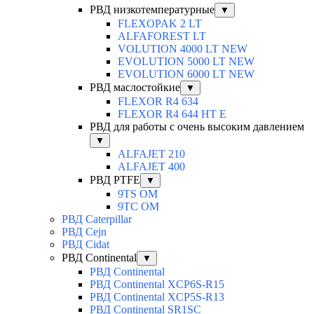
РВД низкотемпературные
▼
FLEXOPAK 2 LT
ALFAFOREST LT
VOLUTION 4000 LT NEW
EVOLUTION 5000 LT NEW
EVOLUTION 6000 LT NEW
РВД маслостойкие
▼
FLEXOR R4 634
FLEXOR R4 644 HT E
РВД для работы с очень высоким давлением
▼
ALFAJET 210
ALFAJET 400
РВД PTFE
▼
9TS OM
9TC OM
РВД Caterpillar
РВД Cejn
РВД Cidat
РВД Continental
▼
РВД Continental
РВД Continental XCP6S-R15
РВД Continental XCP5S-R13
РВД Continental SR1SC