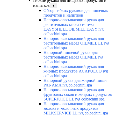
Гибкие рукава для пищевых продуктов и
напитков
▼
Обзор гибких рукавов для пищевых
продуктов и напитков
Напорно-всасывающий рукав для
растительных масел система
EASYSHELL OILMILL EASY ivg
colbachini spa
Напорно-всасывающий рукав для
растительных масел OILMILL LL ivg
colbachini spa
Напорный пищевой рукав для
растительных масел OILMILL ivg
colbachini spa
Напорно-всасывающий рукав для
жирных продуктов ACAPULCO ivg
colbachini spa
Напорный рукав для жирной пищи
PANAMA ivg colbachini spa
Напорно-всасывающий рукав для
фруктовых соков и жидких продуктов
SUPERJUICE LL ivg colbachini spa
Напорно-всасывающий рукав для
молока и молочных продуктов
MILKSERVICE LL ivg colbachini spa