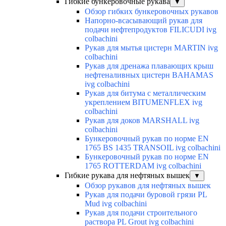
Гибкие бункеровочные рукава
▼
Обзор гибких бункеровочных рукавов
Напорно-всасывающий рукав для
подачи нефтепродуктов FILICUDI ivg
colbachini
Рукав для мытья цистерн MARTIN ivg
colbachini
Рукав для дренажа плавающих крыш
нефтеналивных цистерн BAHAMAS
ivg colbachini
Рукав для битума с металлическим
укреплением BITUMENFLEX ivg
colbachini
Рукав для доков MARSHALL ivg
colbachini
Бункеровочный рукав по норме EN
1765 BS 1435 TRANSOIL ivg colbachini
Бункеровочный рукав по норме EN
1765 ROTTERDAM ivg colbachini
Гибкие рукава для нефтяных вышек
▼
Обзор рукавов для нефтяных вышек
Рукав для подачи буровой грязи PL
Mud ivg colbachini
Рукав для подачи строительного
раствора PL Grout ivg colbachini