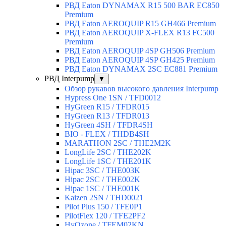
РВД Eaton DYNAMAX R15 500 BAR EC850
Premium
РВД Eaton AEROQUIP R15 GH466 Premium
РВД Eaton AEROQUIP X-FLEX R13 FC500
Premium
РВД Eaton AEROQUIP 4SP GH506 Premium
РВД Eaton AEROQUIP 4SP GH425 Premium
РВД Eaton DYNAMAX 2SC EC881 Premium
РВД Interpump
▼
Обзор рукавов высокого давления Interpump
Hypress One 1SN / TFD0012
HyGreen R15 / TFDR015
HyGreen R13 / TFDR013
HyGreen 4SH / TFDR4SH
BIO - FLEX / THDB4SH
MARATHON 2SC / THE2M2K
LongLife 2SC / THE202K
LongLife 1SC / THE201K
Hipac 3SC / THE003K
Hipac 2SC / THE002K
Hipac 1SC / THE001K
Kaizen 2SN / THD0021
Pilot Plus 150 / TFE0P1
PilotFlex 120 / TFE2PF2
HyOzone / TFEM02KN