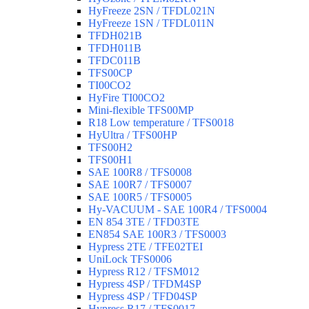
HyFreeze 2SN / TFDL021N
HyFreeze 1SN / TFDL011N
TFDH021B
TFDH011B
TFDC011B
TFS00CP
TI00CO2
HyFire TI00CO2
Mini-flexible TFS00MP
R18 Low temperature / TFS0018
HyUltra / TFS00HP
TFS00H2
TFS00H1
SAE 100R8 / TFS0008
SAE 100R7 / TFS0007
SAE 100R5 / TFS0005
Hy-VACUUM - SAE 100R4 / TFS0004
EN 854 3TE / TFD03TE
EN854 SAE 100R3 / TFS0003
Hypress 2TE / TFE02TEI
UniLock TFS0006
Hypress R12 / TFSM012
Hypress 4SP / TFDM4SP
Hypress 4SP / TFD04SP
Hypress R17 / TFS0017