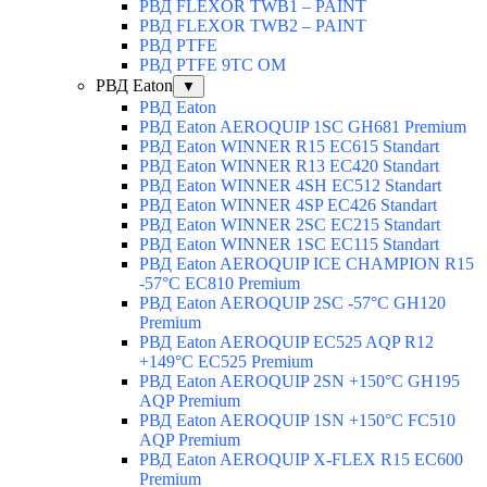
РВД FLEXOR TWB1 – PAINT
РВД FLEXOR TWB2 – PAINT
РВД PTFE
РВД PTFE 9TC OM
РВД Eaton
▼
РВД Eaton
РВД Eaton AEROQUIP 1SC GH681 Premium
РВД Eaton WINNER R15 EC615 Standart
РВД Eaton WINNER R13 EC420 Standart
РВД Eaton WINNER 4SH EC512 Standart
РВД Eaton WINNER 4SP EC426 Standart
РВД Eaton WINNER 2SC EC215 Standart
РВД Eaton WINNER 1SC EC115 Standart
РВД Eaton AEROQUIP ICE CHAMPION R15
-57°C EC810 Premium
РВД Eaton AEROQUIP 2SC -57°C GH120
Premium
РВД Eaton AEROQUIP EC525 AQP R12
+149°C EC525 Premium
РВД Eaton AEROQUIP 2SN +150°C GH195
AQP Premium
РВД Eaton AEROQUIP 1SN +150°C FC510
AQP Premium
РВД Eaton AEROQUIP X-FLEX R15 EC600
Premium