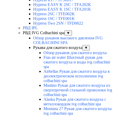
Hypress EASY K 2SC / TFA202K
Hypress EASY K 1SC / TFA201K
Hypress 2SC / TFE002K
Hypress 1SC / TFE001K
Hypress Two 2SN / TFD0022
РВД IPL
РВД IVG Colbachini spa
▼
Обзор рукавов высокого давления IVG
COLBACHINI SPA
Рукава для сжатого воздуха
▼
Обзор рукавов для сжатого воздуха
Fras air water Шахтный рукав для
сжатого воздуха и воды ivg colbachini
spa
Airhellas Рукав для сжатого воздуха в
диэлектрическом исполнении ivg
colbachini spa
Mastino Рукав для сжатого воздуха из
сверхпрочной стальной проволоки ivg
colbachini spa
Alaska Рукав для сжатого воздуха с
металлокордом ivg colbachini spa
Montana 27 Рукав для сжатого воздуха
ivg colbachini spa