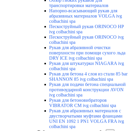
Обзор гибких рукавов для
транспортировки материалов
Напорно-всасывающий рукав для
абразивных материалов VOLGA ivg
colbachini spa
Пескоструйный рукав ORINOCO HP
ivg colbachini spa
Пескоструйный рукав ORINOCO ivg
colbachini spa
Рукав для абразивной очистки
поверхности при помощи сухого льда
DRY ICE ivg colbachini spa
Рукав для штукатурки NIAGARA ivg
colbachini spa
Рукав для бетона 4 слоя из стали 85 bar
SHANNON 85 ivg colbachini spa
Рукав для подачи бетона специальной
противоударной конструкции AVON
ivg colbachini spa
Рукав для бетоновибраторов
VIBRATOR CM ivg colbachini spa
Рукав для абразивных материалов с
двустворчатыми муфтами фланцами
UNI EN 1092 1 PN1 VOLGA FRA ivg
colbachini spa