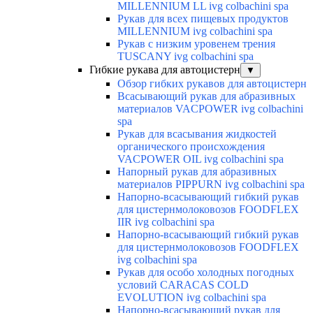
MILLENNIUM LL ivg colbachini spa
Рукав для всех пищевых продуктов
MILLENNIUM ivg colbachini spa
Рукав с низким уровенем трения
TUSCANY ivg colbachini spa
Гибкие рукава для автоцистерн
▼
Обзор гибких рукавов для автоцистерн
Всасывающий рукав для абразивных
материалов VACPOWER ivg colbachini
spa
Рукав для всасывания жидкостей
органического происхождения
VACPOWER OIL ivg colbachini spa
Напорный рукав для абразивных
материалов PIPPURN ivg colbachini spa
Напорно-всасывающий гибкий рукав
для цистернмолоковозов FOODFLEX
IIR ivg colbachini spa
Напорно-всасывающий гибкий рукав
для цистернмолоковозов FOODFLEX
ivg colbachini spa
Рукав для особо холодных погодных
условий CARACAS COLD
EVOLUTION ivg colbachini spa
Напорно-всасывающий рукав для