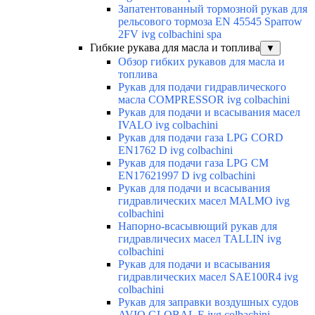
Запатентованный тормозной рукав для
рельсового тормоза EN 45545 Sparrow
2FV ivg colbachini spa
Гибкие рукава для масла и топлива
▼
Обзор гибких рукавов для масла и
топлива
Рукав для подачи гидравлического
масла COMPRESSOR ivg colbachini
Рукав для подачи и всасывания масел
IVALO ivg colbachini
Рукав для подачи газа LPG CORD
EN1762 D ivg colbachini
Рукав для подачи газа LPG CM
EN17621997 D ivg colbachini
Рукав для подачи и всасывания
гидравлических масел MALMO ivg
colbachini
Напорно-всасывющий рукав для
гидравличесих масел TALLIN ivg
colbachini
Рукав для подачи и всасывания
гидравлических масел SAE100R4 ivg
colbachini
Рукав для заправки воздушных судов
AVIO GLOBAL E ivg colbachini