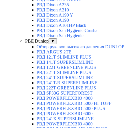
РВД Dixon A235
РВД Dixon A210
РВД Dixon A190 Y
РВД Dixon A190
РВД Dixon A101HP Black
РВД Dixon San Hygienic Crusha
РВД Dixon San Hygienic
РВД Dunlop
▼
Обзор рукавов высокого давления DUNLOP
РВД ARGUS 2TE
РВД 121T SLIMLINE PLUS
РВД 141T SUPERSLIMLINE
РВД 122T GREENLINE PLUS
РВД 221T SLIMLINE PLUS
РВД 241T SUPERSLIMLINE
РВД 241T-R SUPERSLIMLINE
РВД 222T GREENLINE PLUS
РВД SP33G SUPERFOREST
РВД POWERFLEXBIO 4000
РВД POWERFLEXBIO 5000 HI-TUFF
РВД POWERFLEXBIO 5000 PLUS
РВД POWERFLEXBIO 6000
РВД 241X SUPERSLIMLINE
РВД POWERFLEXBIO 4000