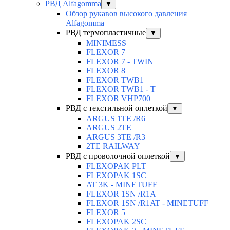
РВД Alfagomma
▼
Обзор рукавов высокого давления
Alfagomma
РВД термопластичные
▼
MINIMESS
FLEXOR 7
FLEXOR 7 - TWIN
FLEXOR 8
FLEXOR TWB1
FLEXOR TWB1 - T
FLEXOR VHP700
РВД с текстильной оплеткой
▼
ARGUS 1TE /R6
ARGUS 2TЕ
ARGUS 3TE /R3
2TE RAILWAY
РВД с проволочной оплеткой
▼
FLEXOPAK PLT
FLEXOPAK 1SС
AT 3K - MINETUFF
FLEXOR 1SN /R1A
FLEXOR 1SN /R1AT - MINETUFF
FLEXOR 5
FLEXOPAK 2SС