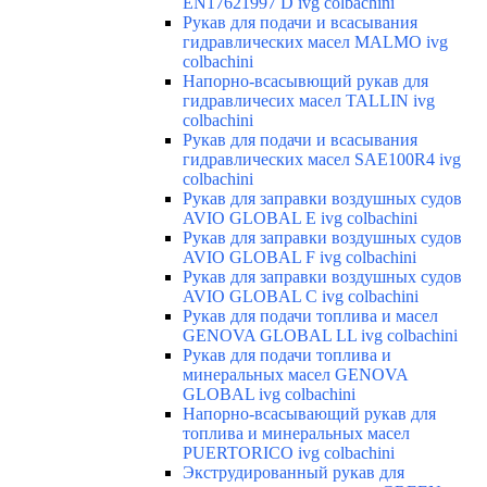
EN17621997 D ivg colbachini
Рукав для подачи и всасывания
гидравлических масел MALMO ivg
colbachini
Напорно-всасывющий рукав для
гидравличесих масел TALLIN ivg
colbachini
Рукав для подачи и всасывания
гидравлических масел SAE100R4 ivg
colbachini
Рукав для заправки воздушных судов
AVIO GLOBAL E ivg colbachini
Рукав для заправки воздушных судов
AVIO GLOBAL F ivg colbachini
Рукав для заправки воздушных судов
AVIO GLOBAL C ivg colbachini
Рукав для подачи топлива и масел
GENOVA GLOBAL LL ivg colbachini
Рукав для подачи топлива и
минеральных масел GENOVA
GLOBAL ivg colbachini
Напорно-всасывающий рукав для
топлива и минеральных масел
PUERTORICO ivg colbachini
Экструдированный рукав для