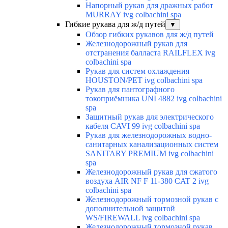
Напорный рукав для дражных работ
MURRAY ivg colbachini spa
Гибкие рукава для ж/д путей
▼
Обзор гибких рукавов для ж/д путей
Железнодорожный рукав для
отстранения балласта RAILFLEX ivg
colbachini spa
Рукав для систем охлаждения
HOUSTON/PET ivg colbachini spa
Рукав для пантографного
токоприёмника UNI 4882 ivg colbachini
spa
Защитный рукав для электрического
кабеля CAVI 99 ivg colbachini spa
Рукав для железнодорожных водно-
санитарных канализационных систем
SANITARY PREMIUM ivg colbachini
spa
Железнодорожный рукав для сжатого
воздуха AIR NF F 11-380 CAT 2 ivg
colbachini spa
Железнодорожный тормозной рукав с
дополнительной защитой
WS/FIREWALL ivg colbachini spa
Железнодорожный тормозной рукав