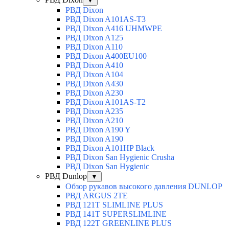
▼
РВД Dixon
РВД Dixon A101AS-T3
РВД Dixon A416 UHMWPE
РВД Dixon A125
РВД Dixon A110
РВД Dixon A400EU100
РВД Dixon A410
РВД Dixon A104
РВД Dixon A430
РВД Dixon A230
РВД Dixon A101AS-T2
РВД Dixon A235
РВД Dixon A210
РВД Dixon A190 Y
РВД Dixon A190
РВД Dixon A101HP Black
РВД Dixon San Hygienic Crusha
РВД Dixon San Hygienic
РВД Dunlop
▼
Обзор рукавов высокого давления DUNLOP
РВД ARGUS 2TE
РВД 121T SLIMLINE PLUS
РВД 141T SUPERSLIMLINE
РВД 122T GREENLINE PLUS