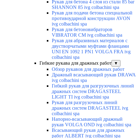
Рукав для бетона 4 слоя из стали 85 bar
SHANNON 85 ivg colbachini spa
Рукав для подачи бетона специальной
противоударной конструкции AVON
ivg colbachini spa
Рукав для бетоновибраторов
VIBRATOR CM ivg colbachini spa
Рукав для абразивных материалов с
двустворчатыми муфтами фланцами
UNI EN 1092 1 PN1 VOLGA FRA ivg
colbachini spa
Гибкие рукава для дражных работ
▼
Обзор рукавов для дражных работ
Дражный всасывающий рукав DRAWA
ivg colbachini spa
Гибкий рукав для разгрузочных линий
дражных систем DRAGASTEEL
LIGHT TI ivg colbachini spa
Рукав для разгрузочных линий
дражных систем DRAGASTEEL ivg
colbachini spa
Напорно-всасывающий дражный
рукав VOLGA OND ivg colbachini spa
Всасывающий рукав для дражных
работ ALBERT ivg colbachini spa