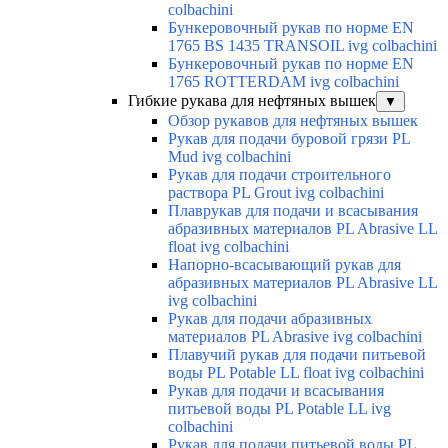
colbachini
Бункеровочный рукав по норме EN
1765 BS 1435 TRANSOIL ivg colbachini
Бункеровочный рукав по норме EN
1765 ROTTERDAM ivg colbachini
Гибкие рукава для нефтяных вышек
▼
Обзор рукавов для нефтяных вышек
Рукав для подачи буровой грязи PL
Mud ivg colbachini
Рукав для подачи строительного
раствора PL Grout ivg colbachini
Плаврукав для подачи и всасывания
абразивных материалов PL Abrasive LL
float ivg colbachini
Напорно-всасывающий рукав для
абразивных материалов PL Abrasive LL
ivg colbachini
Рукав для подачи абразивных
материалов PL Abrasive ivg colbachini
Плавучий рукав для подачи питьевой
воды PL Potable LL float ivg colbachini
Рукав для подачи и всасывания
питьевой воды PL Potable LL ivg
colbachini
Рукав для подачи питьевой воды PL