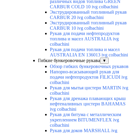
различных видов топлива GREEN
CARBUR COLD 10 ivg colbachini
Экструдированный топливный рукав
CARBUR 20 ivg colbachini
Экструдированный топливный рукав
CARBUR 10 ivg colbachini
Рукав для подачи нефтепродуктов
топлива и масел AUSTRALIA ivg
colbachini
Рукав для подачи топлива и масел
AUSTRALIA EN 136013 ivg colbachini
Гибкие бункеровочные рукава
▼
Обзор гибких бункеровочных рукавов
Напорно-всасывающий рукав для
подачи нефтепродуктов FILICUDI ivg
colbachini
Рукав для мытья цистерн MARTIN ivg
colbachini
Рукав для дренажа плавающих крыш
нефтеналивных цистерн BAHAMAS
ivg colbachini
Рукав для битума с металлическим
укреплением BITUMENFLEX ivg
colbachini
Рукав для доков MARSHALL ivg