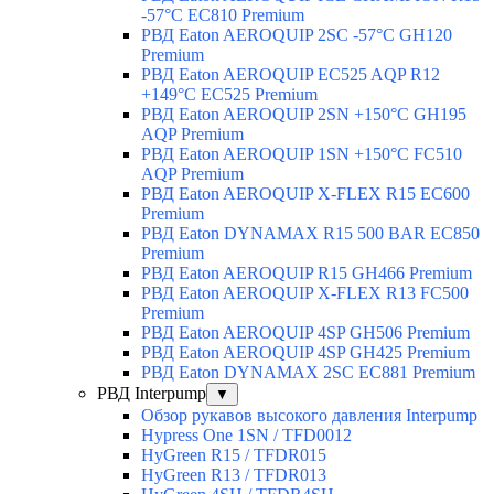
-57°C EC810 Premium
РВД Eaton AEROQUIP 2SC -57°C GH120
Premium
РВД Eaton AEROQUIP EC525 AQP R12
+149°C EC525 Premium
РВД Eaton AEROQUIP 2SN +150°C GH195
AQP Premium
РВД Eaton AEROQUIP 1SN +150°C FC510
AQP Premium
РВД Eaton AEROQUIP X-FLEX R15 EC600
Premium
РВД Eaton DYNAMAX R15 500 BAR EC850
Premium
РВД Eaton AEROQUIP R15 GH466 Premium
РВД Eaton AEROQUIP X-FLEX R13 FC500
Premium
РВД Eaton AEROQUIP 4SP GH506 Premium
РВД Eaton AEROQUIP 4SP GH425 Premium
РВД Eaton DYNAMAX 2SC EC881 Premium
РВД Interpump
▼
Обзор рукавов высокого давления Interpump
Hypress One 1SN / TFD0012
HyGreen R15 / TFDR015
HyGreen R13 / TFDR013