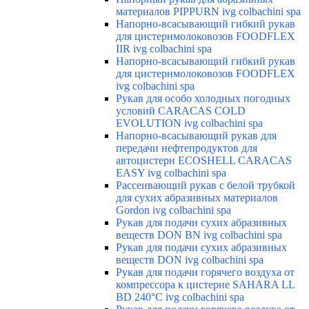
материалов PIPPURN ivg colbachini spa
Напорно-всасывающий гибкий рукав
для цистернмолоковозов FOODFLEX
IIR ivg colbachini spa
Напорно-всасывающий гибкий рукав
для цистернмолоковозов FOODFLEX
ivg colbachini spa
Рукав для особо холодных погодных
условий CARACAS COLD
EVOLUTION ivg colbachini spa
Напорно-всасывающий рукав для
передачи нефтепродуктов для
автоцистерн ECOSHELL CARACAS
EASY ivg colbachini spa
Рассеивающий рукав с белой трубкой
для сухих абразивных материалов
Gordon ivg colbachini spa
Рукав для подачи сухих абразивных
веществ DON BN ivg colbachini spa
Рукав для подачи сухих абразивных
веществ DON ivg colbachini spa
Рукав для подачи горячего воздуха от
компрессора к цистерне SAHARA LL
BD 240°C ivg colbachini spa