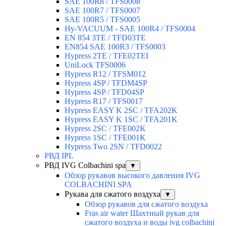
SAE 100R8 / TFS0008
SAE 100R7 / TFS0007
SAE 100R5 / TFS0005
Hy-VACUUM - SAE 100R4 / TFS0004
EN 854 3TE / TFD03TE
EN854 SAE 100R3 / TFS0003
Hypress 2TE / TFE02TEI
UniLock TFS0006
Hypress R12 / TFSM012
Hypress 4SP / TFDM4SP
Hypress 4SP / TFD04SP
Hypress R17 / TFS0017
Hypress EASY K 2SC / TFA202K
Hypress EASY K 1SC / TFA201K
Hypress 2SC / TFE002K
Hypress 1SC / TFE001K
Hypress Two 2SN / TFD0022
РВД IPL
РВД IVG Colbachini spa
▼
Обзор рукавов высокого давления IVG
COLBACHINI SPA
Рукава для сжатого воздуха
▼
Обзор рукавов для сжатого воздуха
Fras air water Шахтный рукав для
сжатого воздуха и воды ivg colbachini