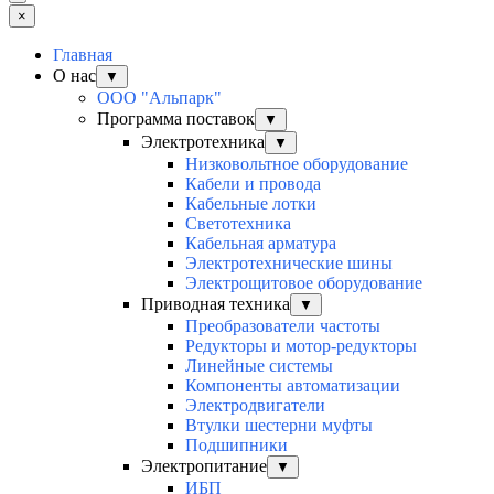
×
Главная
О нас
▼
ООО "Альпарк"
Программа поставок
▼
Электротехника
▼
Низковольтное оборудование
Кабели и провода
Кабельные лотки
Светотехника
Кабельная арматура
Электротехнические шины
Электрощитовое оборудование
Приводная техника
▼
Преобразователи частоты
Редукторы и мотор-редукторы
Линейные системы
Компоненты автоматизации
Электродвигатели
Втулки шестерни муфты
Подшипники
Электропитание
▼
ИБП