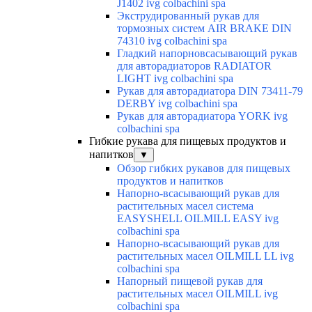
J1402 ivg colbachini spa
Экструдированный рукав для
тормозных систем AIR BRAKE DIN
74310 ivg colbachini spa
Гладкий напорновсасывающий рукав
для авторадиаторов RADIATOR
LIGHT ivg colbachini spa
Рукав для авторадиатора DIN 73411-79
DERBY ivg colbachini spa
Рукав для авторадиатора YORK ivg
colbachini spa
Гибкие рукава для пищевых продуктов и
напитков
▼
Обзор гибких рукавов для пищевых
продуктов и напитков
Напорно-всасывающий рукав для
растительных масел система
EASYSHELL OILMILL EASY ivg
colbachini spa
Напорно-всасывающий рукав для
растительных масел OILMILL LL ivg
colbachini spa
Напорный пищевой рукав для
растительных масел OILMILL ivg
colbachini spa