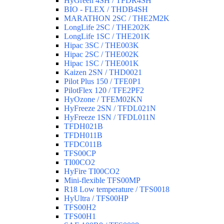
HyGreen 4SH / TFDR4SH
BIO - FLEX / THDB4SH
MARATHON 2SC / THE2M2K
LongLife 2SC / THE202K
LongLife 1SC / THE201K
Hipac 3SC / THE003K
Hipac 2SC / THE002K
Hipac 1SC / THE001K
Kaizen 2SN / THD0021
Pilot Plus 150 / TFE0P1
PilotFlex 120 / TFE2PF2
HyOzone / TFEM02KN
HyFreeze 2SN / TFDL021N
HyFreeze 1SN / TFDL011N
TFDH021B
TFDH011B
TFDC011B
TFS00CP
TI00CO2
HyFire TI00CO2
Mini-flexible TFS00MP
R18 Low temperature / TFS0018
HyUltra / TFS00HP
TFS00H2
TFS00H1