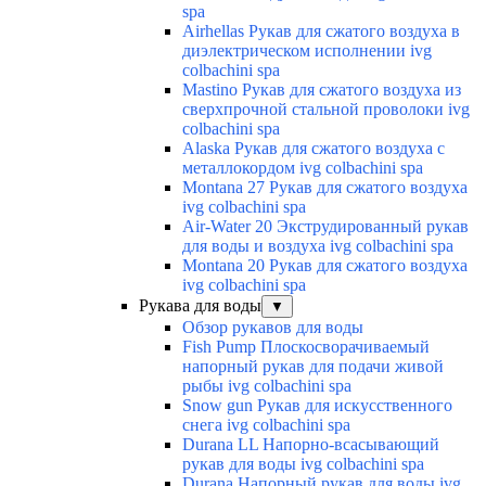
spa
Airhellas Рукав для сжатого воздуха в
диэлектрическом исполнении ivg
colbachini spa
Mastino Рукав для сжатого воздуха из
сверхпрочной стальной проволоки ivg
colbachini spa
Alaska Рукав для сжатого воздуха с
металлокордом ivg colbachini spa
Montana 27 Рукав для сжатого воздуха
ivg colbachini spa
Air-Water 20 Экструдированный рукав
для воды и воздуха ivg colbachini spa
Montana 20 Рукав для сжатого воздуха
ivg colbachini spa
Рукава для воды
▼
Обзор рукавов для воды
Fish Pump Плоскосворачиваемый
напорный рукав для подачи живой
рыбы ivg colbachini spa
Snow gun Рукав для искусственного
снега ivg colbachini spa
Durana LL Напорно-всасывающий
рукав для воды ivg colbachini spa
Durana Напорный рукав для воды ivg