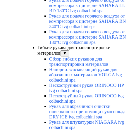
Рукав для подачи горячего воздуха от
компрессора к цистерне SAHARA LL
BD 180°C ivg colbachini spa
Рукав для подачи горячего воздуха от
компрессора к цистерне SAHARA BN
240°C ivg colbachini spa
Рукав для подачи горячего воздуха от
компрессора к цистерне SAHARA BN
180°C ivg colbachini spa
Гибкие рукава для транспортировки
материалов
▼
Обзор гибких рукавов для
транспортировки материалов
Напорно-всасывающий рукав для
абразивных материалов VOLGA ivg
colbachini spa
Пескоструйный рукав ORINOCO HP
ivg colbachini spa
Пескоструйный рукав ORINOCO ivg
colbachini spa
Рукав для абразивной очистки
поверхности при помощи сухого льда
DRY ICE ivg colbachini spa
Рукав для штукатурки NIAGARA ivg
colbachini spa