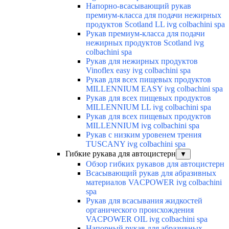
Напорно-всасывающий рукав
премиум-класса для подачи нежирных
продуктов Scotland LL ivg colbachini spa
Рукав премиум-класса для подачи
нежирных продуктов Scotland ivg
colbachini spa
Рукав для нежирных продуктов
Vinoflex easy ivg colbachini spa
Рукав для всех пищевых продуктов
MILLENNIUM EASY ivg colbachini spa
Рукав для всех пищевых продуктов
MILLENNIUM LL ivg colbachini spa
Рукав для всех пищевых продуктов
MILLENNIUM ivg colbachini spa
Рукав с низким уровенем трения
TUSCANY ivg colbachini spa
Гибкие рукава для автоцистерн
▼
Обзор гибких рукавов для автоцистерн
Всасывающий рукав для абразивных
материалов VACPOWER ivg colbachini
spa
Рукав для всасывания жидкостей
органического происхождения
VACPOWER OIL ivg colbachini spa
Напорный рукав для абразивных