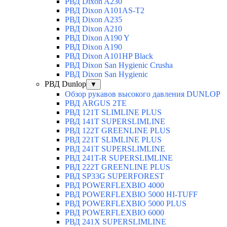
РВД Dixon A230
РВД Dixon A101AS-T2
РВД Dixon A235
РВД Dixon A210
РВД Dixon A190 Y
РВД Dixon A190
РВД Dixon A101HP Black
РВД Dixon San Hygienic Crusha
РВД Dixon San Hygienic
РВД Dunlop
▼
Обзор рукавов высокого давления DUNLOP
РВД ARGUS 2TE
РВД 121T SLIMLINE PLUS
РВД 141T SUPERSLIMLINE
РВД 122T GREENLINE PLUS
РВД 221T SLIMLINE PLUS
РВД 241T SUPERSLIMLINE
РВД 241T-R SUPERSLIMLINE
РВД 222T GREENLINE PLUS
РВД SP33G SUPERFOREST
РВД POWERFLEXBIO 4000
РВД POWERFLEXBIO 5000 HI-TUFF
РВД POWERFLEXBIO 5000 PLUS
РВД POWERFLEXBIO 6000
РВД 241X SUPERSLIMLINE