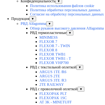
Конфиденциальность
▼
Политика использования файлов cookie
Политика обработки персональных данных
Согласие на обработку персональных данных
Продукция
▼
РВД Alfagomma
▼
Обзор рукавов высокого давления Alfagomma
РВД термопластичные
▼
MINIMESS
FLEXOR 7
FLEXOR 7 - TWIN
FLEXOR 8
FLEXOR TWB1
FLEXOR TWB1 - T
FLEXOR VHP700
РВД с текстильной оплеткой
▼
ARGUS 1TE /R6
ARGUS 2TЕ
ARGUS 3TE /R3
2TE RAILWAY
РВД с проволочной оплеткой
▼
FLEXOPAK PLT
FLEXOPAK 1SС
AT 3K - MINETUFF