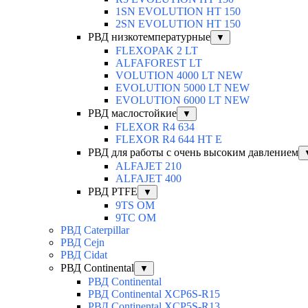
1SN EVOLUTION HT 150
2SN EVOLUTION HT 150
РВД низкотемпературные
▼
FLEXOPAK 2 LT
ALFAFOREST LT
VOLUTION 4000 LT NEW
EVOLUTION 5000 LT NEW
EVOLUTION 6000 LT NEW
РВД маслостойкие
▼
FLEXOR R4 634
FLEXOR R4 644 HT E
РВД для работы с очень высоким давлением
ALFAJET 210
ALFAJET 400
РВД PTFE
▼
9TS OM
9TC OM
РВД Caterpillar
РВД Cejn
РВД Cidat
РВД Continental
▼
РВД Continental
РВД Continental XCP6S-R15
РВД Continental XCP5S-R13