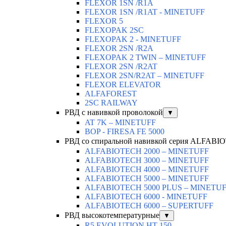
FLEXOR 1SN /R1A
FLEXOR 1SN /R1AT - MINETUFF
FLEXOR 5
FLEXOPAK 2SС
FLEXOPAK 2 - MINETUFF
FLEXOR 2SN /R2A
FLEXOPAK 2 TWIN – MINETUFF
FLEXOR 2SN /R2AT
FLEXOR 2SN/R2AT – MINETUFF
FLEXOR ELEVATOR
ALFAFOREST
2SC RAILWAY
РВД с навивкой проволокой
▼
AT 7K – MINETUFF
BOP - FIRESA FE 5000
РВД со спиральной навивкой серия ALFAB
ALFABIOTECH 2000 – MINETUFF
ALFABIOTECH 3000 – MINETUFF
ALFABIOTECH 4000 – MINETUFF
ALFABIOTECH 5000 – MINETUFF
ALFABIOTECH 5000 PLUS – MINETU
ALFABIOTECH 6000 - MINETUFF
ALFABIOTECH 6000 – SUPERTUFF
РВД высокотемпературные
▼
R5 EVOLUTION HT 150