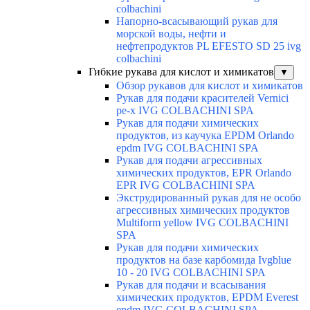
colbachini
Напорно-всасывающий рукав для
морской воды, нефти и
нефтепродуктов PL EFESTO SD 25 ivg
colbachini
Гибкие рукава для кислот и химикатов
▼
Обзор рукавов для кислот и химикатов
Рукав для подачи красителей Vernici
pe-x IVG COLBACHINI SPA
Рукав для подачи химических
продуктов, из каучука EPDM Orlando
epdm IVG COLBACHINI SPA
Рукав для подачи агрессивных
химических продуктов, EPR Orlando
EPR IVG COLBACHINI SPA
Экструдированный рукав для не особо
агрессивных химических продуктов
Multiform yellow IVG COLBACHINI
SPA
Рукав для подачи химических
продуктов на базе карбомида Ivgblue
10 - 20 IVG COLBACHINI SPA
Рукав для подачи и всасывания
химических продуктов, EPDM Everest
epdm IVG COLBACHINI SPA