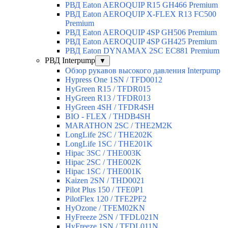
РВД Eaton AEROQUIP R15 GH466 Premium
РВД Eaton AEROQUIP X-FLEX R13 FC500
Premium
РВД Eaton AEROQUIP 4SP GH506 Premium
РВД Eaton AEROQUIP 4SP GH425 Premium
РВД Eaton DYNAMAX 2SC EC881 Premium
РВД Interpump
▼
Обзор рукавов высокого давления Interpump
Hypress One 1SN / TFD0012
HyGreen R15 / TFDR015
HyGreen R13 / TFDR013
HyGreen 4SH / TFDR4SH
BIO - FLEX / THDB4SH
MARATHON 2SC / THE2M2K
LongLife 2SC / THE202K
LongLife 1SC / THE201K
Hipac 3SC / THE003K
Hipac 2SC / THE002K
Hipac 1SC / THE001K
Kaizen 2SN / THD0021
Pilot Plus 150 / TFE0P1
PilotFlex 120 / TFE2PF2
HyOzone / TFEM02KN
HyFreeze 2SN / TFDL021N
HyFreeze 1SN / TFDL011N