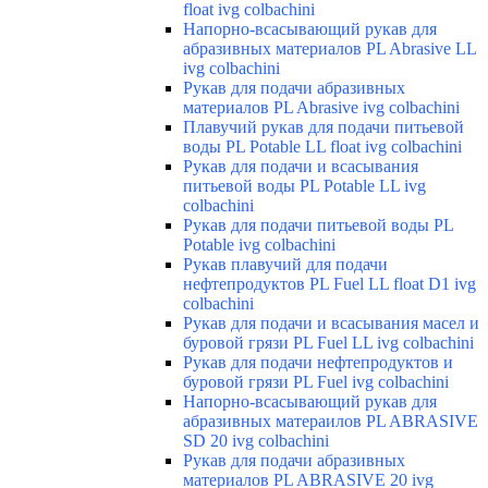
float ivg colbachini
Напорно-всасывающий рукав для
абразивных материалов PL Abrasive LL
ivg colbachini
Рукав для подачи абразивных
материалов PL Abrasive ivg colbachini
Плавучий рукав для подачи питьевой
воды PL Potable LL float ivg colbachini
Рукав для подачи и всасывания
питьевой воды PL Potable LL ivg
colbachini
Рукав для подачи питьевой воды PL
Potable ivg colbachini
Рукав плавучий для подачи
нефтепродуктов PL Fuel LL float D1 ivg
colbachini
Рукав для подачи и всасывания масел и
буровой грязи PL Fuel LL ivg colbachini
Рукав для подачи нефтепродуктов и
буровой грязи PL Fuel ivg colbachini
Напорно-всасывающий рукав для
абразивных матераилов PL ABRASIVE
SD 20 ivg colbachini
Рукав для подачи абразивных
материалов PL ABRASIVE 20 ivg