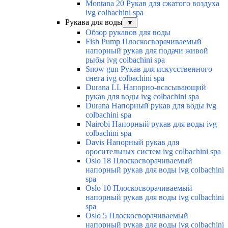
Montana 20 Рукав для сжатого воздуха
ivg colbachini spa
Рукава для воды
▼
Обзор рукавов для воды
Fish Pump Плоскосворачиваемый
напорный рукав для подачи живой
рыбы ivg colbachini spa
Snow gun Рукав для искусственного
снега ivg colbachini spa
Durana LL Напорно-всасывающий
рукав для воды ivg colbachini spa
Durana Напорный рукав для воды ivg
colbachini spa
Nairobi Напорный рукав для воды ivg
colbachini spa
Davis Напорный рукав для
оросительных систем ivg colbachini spa
Oslo 18 Плоскосворачиваемый
напорный рукав для воды ivg colbachini
spa
Oslo 10 Плоскосворачиваемый
напорный рукав для воды ivg colbachini
spa
Oslo 5 Плоскосворачиваемый
напорный рукав для воды ivg colbachini