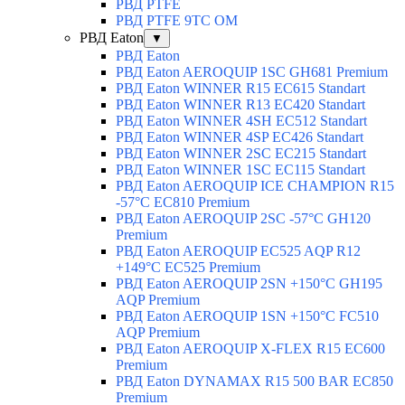
РВД PTFE
РВД PTFE 9TC OM
РВД Eaton
▼
РВД Eaton
РВД Eaton AEROQUIP 1SC GH681 Premium
РВД Eaton WINNER R15 EC615 Standart
РВД Eaton WINNER R13 EC420 Standart
РВД Eaton WINNER 4SH EC512 Standart
РВД Eaton WINNER 4SP EC426 Standart
РВД Eaton WINNER 2SC EC215 Standart
РВД Eaton WINNER 1SC EC115 Standart
РВД Eaton AEROQUIP ICE CHAMPION R15
-57°C EC810 Premium
РВД Eaton AEROQUIP 2SC -57°C GH120
Premium
РВД Eaton AEROQUIP EC525 AQP R12
+149°C EC525 Premium
РВД Eaton AEROQUIP 2SN +150°C GH195
AQP Premium
РВД Eaton AEROQUIP 1SN +150°C FC510
AQP Premium
РВД Eaton AEROQUIP X-FLEX R15 EC600
Premium
РВД Eaton DYNAMAX R15 500 BAR EC850
Premium