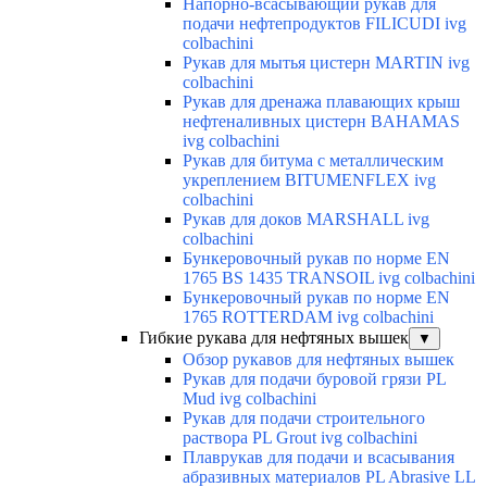
Напорно-всасывающий рукав для
подачи нефтепродуктов FILICUDI ivg
colbachini
Рукав для мытья цистерн MARTIN ivg
colbachini
Рукав для дренажа плавающих крыш
нефтеналивных цистерн BAHAMAS
ivg colbachini
Рукав для битума с металлическим
укреплением BITUMENFLEX ivg
colbachini
Рукав для доков MARSHALL ivg
colbachini
Бункеровочный рукав по норме EN
1765 BS 1435 TRANSOIL ivg colbachini
Бункеровочный рукав по норме EN
1765 ROTTERDAM ivg colbachini
Гибкие рукава для нефтяных вышек
▼
Обзор рукавов для нефтяных вышек
Рукав для подачи буровой грязи PL
Mud ivg colbachini
Рукав для подачи строительного
раствора PL Grout ivg colbachini
Плаврукав для подачи и всасывания
абразивных материалов PL Abrasive LL