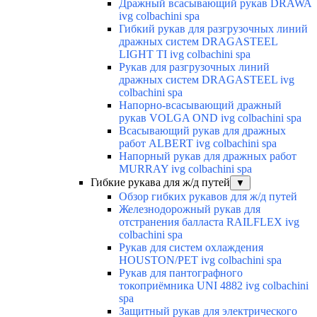
Дражный всасывающий рукав DRAWA
ivg colbachini spa
Гибкий рукав для разгрузочных линий
дражных систем DRAGASTEEL
LIGHT TI ivg colbachini spa
Рукав для разгрузочных линий
дражных систем DRAGASTEEL ivg
colbachini spa
Напорно-всасывающий дражный
рукав VOLGA OND ivg colbachini spa
Всасывающий рукав для дражных
работ ALBERT ivg colbachini spa
Напорный рукав для дражных работ
MURRAY ivg colbachini spa
Гибкие рукава для ж/д путей
▼
Обзор гибких рукавов для ж/д путей
Железнодорожный рукав для
отстранения балласта RAILFLEX ivg
colbachini spa
Рукав для систем охлаждения
HOUSTON/PET ivg colbachini spa
Рукав для пантографного
токоприёмника UNI 4882 ivg colbachini
spa
Защитный рукав для электрического