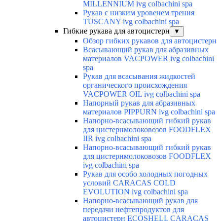
MILLENNIUM ivg colbachini spa
Рукав с низким уровенем трения
TUSCANY ivg colbachini spa
Гибкие рукава для автоцистерн
▼
Обзор гибких рукавов для автоцистерн
Всасывающий рукав для абразивных
материалов VACPOWER ivg colbachini
spa
Рукав для всасывания жидкостей
органического происхождения
VACPOWER OIL ivg colbachini spa
Напорный рукав для абразивных
материалов PIPPURN ivg colbachini spa
Напорно-всасывающий гибкий рукав
для цистернмолоковозов FOODFLEX
IIR ivg colbachini spa
Напорно-всасывающий гибкий рукав
для цистернмолоковозов FOODFLEX
ivg colbachini spa
Рукав для особо холодных погодных
условий CARACAS COLD
EVOLUTION ivg colbachini spa
Напорно-всасывающий рукав для
передачи нефтепродуктов для
автоцистерн ECOSHELL CARACAS