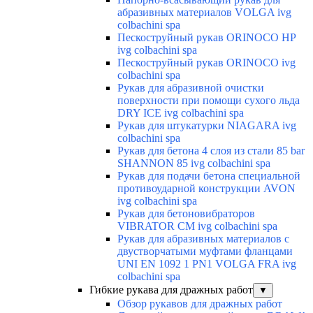
абразивных материалов VOLGA ivg
colbachini spa
Пескоструйный рукав ORINOCO HP
ivg colbachini spa
Пескоструйный рукав ORINOCO ivg
colbachini spa
Рукав для абразивной очистки
поверхности при помощи сухого льда
DRY ICE ivg colbachini spa
Рукав для штукатурки NIAGARA ivg
colbachini spa
Рукав для бетона 4 слоя из стали 85 bar
SHANNON 85 ivg colbachini spa
Рукав для подачи бетона специальной
противоударной конструкции AVON
ivg colbachini spa
Рукав для бетоновибраторов
VIBRATOR CM ivg colbachini spa
Рукав для абразивных материалов с
двустворчатыми муфтами фланцами
UNI EN 1092 1 PN1 VOLGA FRA ivg
colbachini spa
Гибкие рукава для дражных работ
▼
Обзор рукавов для дражных работ