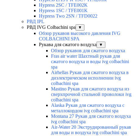
Hypress 2SC / TFE002K
Hypress 1SC / TFE001K
Hypress Two 2SN / TFD0022
РВД IPL
РВД IVG Colbachini spa
▼
Обзор рукавов высокого давления IVG
COLBACHINI SPA
Рукава для сжатого воздуха
▼
Обзор рукавов для сжатого воздуха
Fras air water Шахтный рукав для
сжатого воздуха и воды ivg colbachini
spa
Airhellas Рукав для сжатого воздуха в
диэлектрическом исполнении ivg
colbachini spa
Mastino Рукав для сжатого воздуха из
сверхпрочной стальной проволоки ivg
colbachini spa
Alaska Рукав для сжатого воздуха с
металлокордом ivg colbachini spa
Montana 27 Рукав для сжатого воздуха
ivg colbachini spa
Air-Water 20 Экструдированный рукав
для воды и воздуха ivg colbachini spa