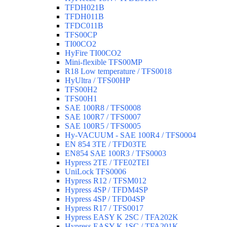
TFDH021B
TFDH011B
TFDC011B
TFS00CP
TI00CO2
HyFire TI00CO2
Mini-flexible TFS00MP
R18 Low temperature / TFS0018
HyUltra / TFS00HP
TFS00H2
TFS00H1
SAE 100R8 / TFS0008
SAE 100R7 / TFS0007
SAE 100R5 / TFS0005
Hy-VACUUM - SAE 100R4 / TFS0004
EN 854 3TE / TFD03TE
EN854 SAE 100R3 / TFS0003
Hypress 2TE / TFE02TEI
UniLock TFS0006
Hypress R12 / TFSM012
Hypress 4SP / TFDM4SP
Hypress 4SP / TFD04SP
Hypress R17 / TFS0017
Hypress EASY K 2SC / TFA202K
Hypress EASY K 1SC / TFA201K