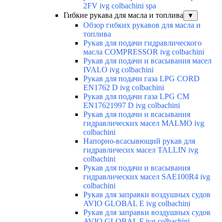
2FV ivg colbachini spa
Гибкие рукава для масла и топлива
▼
Обзор гибких рукавов для масла и
топлива
Рукав для подачи гидравлического
масла COMPRESSOR ivg colbachini
Рукав для подачи и всасывания масел
IVALO ivg colbachini
Рукав для подачи газа LPG CORD
EN1762 D ivg colbachini
Рукав для подачи газа LPG CM
EN17621997 D ivg colbachini
Рукав для подачи и всасывания
гидравлических масел MALMO ivg
colbachini
Напорно-всасывющий рукав для
гидравличесих масел TALLIN ivg
colbachini
Рукав для подачи и всасывания
гидравлических масел SAE100R4 ivg
colbachini
Рукав для заправки воздушных судов
AVIO GLOBAL E ivg colbachini
Рукав для заправки воздушных судов
AVIO GLOBAL F ivg colbachini