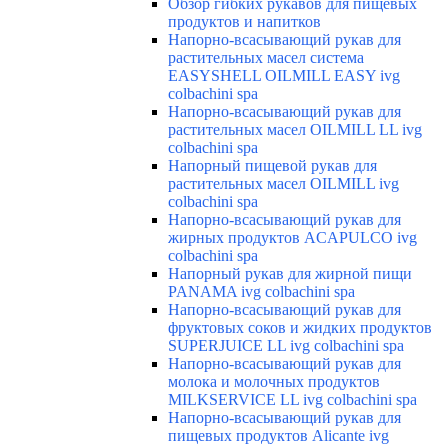
Обзор гибких рукавов для пищевых
продуктов и напитков
Напорно-всасывающий рукав для
растительных масел система
EASYSHELL OILMILL EASY ivg
colbachini spa
Напорно-всасывающий рукав для
растительных масел OILMILL LL ivg
colbachini spa
Напорный пищевой рукав для
растительных масел OILMILL ivg
colbachini spa
Напорно-всасывающий рукав для
жирных продуктов ACAPULCO ivg
colbachini spa
Напорный рукав для жирной пищи
PANAMA ivg colbachini spa
Напорно-всасывающий рукав для
фруктовых соков и жидких продуктов
SUPERJUICE LL ivg colbachini spa
Напорно-всасывающий рукав для
молока и молочных продуктов
MILKSERVICE LL ivg colbachini spa
Напорно-всасывающий рукав для
пищевых продуктов Alicante ivg