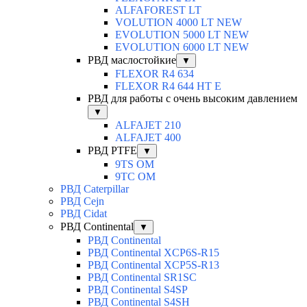
ALFAFOREST LT
VOLUTION 4000 LT NEW
EVOLUTION 5000 LT NEW
EVOLUTION 6000 LT NEW
РВД маслостойкие
▼
FLEXOR R4 634
FLEXOR R4 644 HT E
РВД для работы с очень высоким давлением
▼
ALFAJET 210
ALFAJET 400
РВД PTFE
▼
9TS OM
9TC OM
РВД Caterpillar
РВД Cejn
РВД Cidat
РВД Continental
▼
РВД Continental
РВД Continental XCP6S-R15
РВД Continental XCP5S-R13
РВД Continental SR1SC
РВД Continental S4SP
РВД Continental S4SH