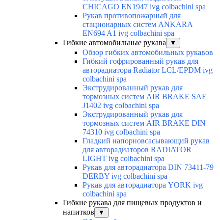
CHICAGO EN1947 ivg colbachini spa
Рукав противопожарный для
стационарных систем ANKARA
EN694 A1 ivg colbachini spa
Гибкие автомобильные рукава
▼
Обзор гибких автомобильных рукавов
Гибкий гофрированный рукав для
авторадиатора Radiator LCL/EPDM ivg
colbachini spa
Экструдированный рукав для
тормозных систем AIR BRAKE SAE
J1402 ivg colbachini spa
Экструдированный рукав для
тормозных систем AIR BRAKE DIN
74310 ivg colbachini spa
Гладкий напорновсасывающий рукав
для авторадиаторов RADIATOR
LIGHT ivg colbachini spa
Рукав для авторадиатора DIN 73411-79
DERBY ivg colbachini spa
Рукав для авторадиатора YORK ivg
colbachini spa
Гибкие рукава для пищевых продуктов и
напитков
▼