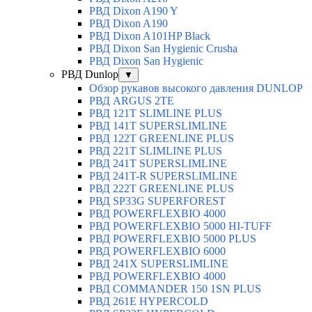
РВД Dixon A190 Y
РВД Dixon A190
РВД Dixon A101HP Black
РВД Dixon San Hygienic Crusha
РВД Dixon San Hygienic
РВД Dunlop
▼
Обзор рукавов высокого давления DUNLOP
РВД ARGUS 2TE
РВД 121T SLIMLINE PLUS
РВД 141T SUPERSLIMLINE
РВД 122T GREENLINE PLUS
РВД 221T SLIMLINE PLUS
РВД 241T SUPERSLIMLINE
РВД 241T-R SUPERSLIMLINE
РВД 222T GREENLINE PLUS
РВД SP33G SUPERFOREST
РВД POWERFLEXBIO 4000
РВД POWERFLEXBIO 5000 HI-TUFF
РВД POWERFLEXBIO 5000 PLUS
РВД POWERFLEXBIO 6000
РВД 241X SUPERSLIMLINE
РВД POWERFLEXBIO 4000
РВД СOMMANDER 150 1SN PLUS
РВД 261E HYPERCOLD