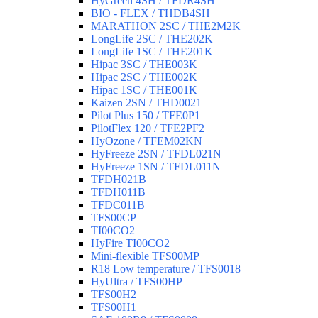
HyGreen 4SH / TFDR4SH
BIO - FLEX / THDB4SH
MARATHON 2SC / THE2M2K
LongLife 2SC / THE202K
LongLife 1SC / THE201K
Hipac 3SC / THE003K
Hipac 2SC / THE002K
Hipac 1SC / THE001K
Kaizen 2SN / THD0021
Pilot Plus 150 / TFE0P1
PilotFlex 120 / TFE2PF2
HyOzone / TFEM02KN
HyFreeze 2SN / TFDL021N
HyFreeze 1SN / TFDL011N
TFDH021B
TFDH011B
TFDC011B
TFS00CP
TI00CO2
HyFire TI00CO2
Mini-flexible TFS00MP
R18 Low temperature / TFS0018
HyUltra / TFS00HP
TFS00H2
TFS00H1