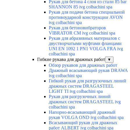
Рукав для бетона 4 слоя из стали 85 bar
SHANNON 85 ivg colbachini spa
Рукав для подачи бетона специальной
противоударной конструкции AVON
ivg colbachini spa
Рукав для бетоновибраторов
VIBRATOR CM ivg colbachini spa
Рукав для абразивных материалов с
двустворчатыми муфтами фланцами
UNI EN 1092 1 PN1 VOLGA FRA ivg
colbachini spa
Гибкие рукава для дражных работ
▼
Обзор рукавов для дражных работ
Дражный всасывающий рукав DRAWA
ivg colbachini spa
Гибкий рукав для разгрузочных линий
дражных систем DRAGASTEEL
LIGHT TI ivg colbachini spa
Рукав для разгрузочных линий
дражных систем DRAGASTEEL ivg
colbachini spa
Напорно-всасывающий дражный
рукав VOLGA OND ivg colbachini spa
Всасывающий рукав для дражных
работ ALBERT ivg colbachini spa