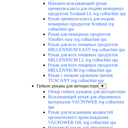
Напорно-всасывающий рукав
премиум-класса для подачи нежирных
продуктов Scotland LL ivg colbachini spa
Рукав премиум-класса для подачи
нежирных продуктов Scotland ivg
colbachini spa
Рукав для нежирных продуктов
Vinoflex easy ivg colbachini spa
Рукав для всех пищевых продуктов
MILLENNIUM EASY ivg colbachini spa
Рукав для всех пищевых продуктов
MILLENNIUM LL ivg colbachini spa
Рукав для всех пищевых продуктов
MILLENNIUM ivg colbachini spa
Рукав с низким уровенем трения
TUSCANY ivg colbachini spa
Гибкие рукава для автоцистерн
▼
Обзор гибких рукавов для автоцистерн
Всасывающий рукав для абразивных
материалов VACPOWER ivg colbachini
spa
Рукав для всасывания жидкостей
органического происхождения
VACPOWER OIL ivg colbachini spa
Напорный рукав для абразивных