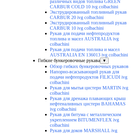
различных видов топлива GREEN
CARBUR COLD 10 ivg colbachini
Экструдированный топливный рукав
CARBUR 20 ivg colbachini
Экструдированный топливный рукав
CARBUR 10 ivg colbachini
Рукав для подачи нефтепродуктов
топлива и масел AUSTRALIA ivg
colbachini
Рукав для подачи топлива и масел
AUSTRALIA EN 136013 ivg colbachini
Гибкие бункеровочные рукава
▼
Обзор гибких бункеровочных рукавов
Напорно-всасывающий рукав для
подачи нефтепродуктов FILICUDI ivg
colbachini
Рукав для мытья цистерн MARTIN ivg
colbachini
Рукав для дренажа плавающих крыш
нефтеналивных цистерн BAHAMAS
ivg colbachini
Рукав для битума с металлическим
укреплением BITUMENFLEX ivg
colbachini
Рукав для доков MARSHALL ivg