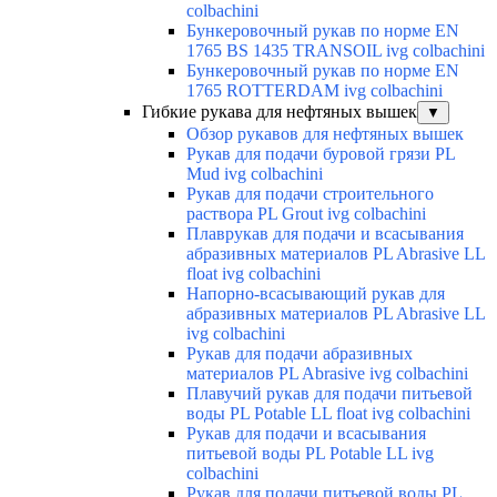
colbachini
Бункеровочный рукав по норме EN
1765 BS 1435 TRANSOIL ivg colbachini
Бункеровочный рукав по норме EN
1765 ROTTERDAM ivg colbachini
Гибкие рукава для нефтяных вышек
▼
Обзор рукавов для нефтяных вышек
Рукав для подачи буровой грязи PL
Mud ivg colbachini
Рукав для подачи строительного
раствора PL Grout ivg colbachini
Плаврукав для подачи и всасывания
абразивных материалов PL Abrasive LL
float ivg colbachini
Напорно-всасывающий рукав для
абразивных материалов PL Abrasive LL
ivg colbachini
Рукав для подачи абразивных
материалов PL Abrasive ivg colbachini
Плавучий рукав для подачи питьевой
воды PL Potable LL float ivg colbachini
Рукав для подачи и всасывания
питьевой воды PL Potable LL ivg
colbachini
Рукав для подачи питьевой воды PL