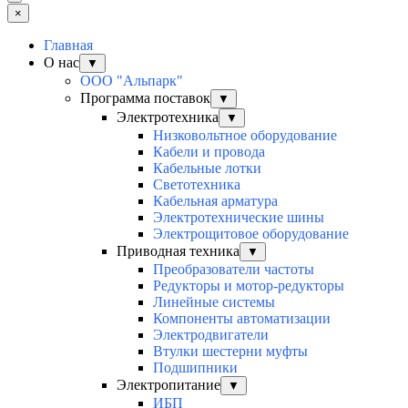
×
Главная
О нас
▼
ООО "Альпарк"
Программа поставок
▼
Электротехника
▼
Низковольтное оборудование
Кабели и провода
Кабельные лотки
Светотехника
Кабельная арматура
Электротехнические шины
Электрощитовое оборудование
Приводная техника
▼
Преобразователи частоты
Редукторы и мотор-редукторы
Линейные системы
Компоненты автоматизации
Электродвигатели
Втулки шестерни муфты
Подшипники
Электропитание
▼
ИБП