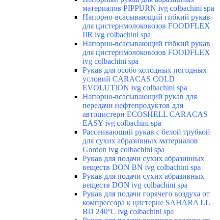
материалов PIPPURN ivg colbachini spa
Напорно-всасывающий гибкий рукав
для цистернмолоковозов FOODFLEX
IIR ivg colbachini spa
Напорно-всасывающий гибкий рукав
для цистернмолоковозов FOODFLEX
ivg colbachini spa
Рукав для особо холодных погодных
условий CARACAS COLD
EVOLUTION ivg colbachini spa
Напорно-всасывающий рукав для
передачи нефтепродуктов для
автоцистерн ECOSHELL CARACAS
EASY ivg colbachini spa
Рассеивающий рукав с белой трубкой
для сухих абразивных материалов
Gordon ivg colbachini spa
Рукав для подачи сухих абразивных
веществ DON BN ivg colbachini spa
Рукав для подачи сухих абразивных
веществ DON ivg colbachini spa
Рукав для подачи горячего воздуха от
компрессора к цистерне SAHARA LL
BD 240°C ivg colbachini spa