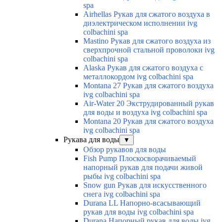
spa
Airhellas Рукав для сжатого воздуха в
диэлектрическом исполнении ivg
colbachini spa
Mastino Рукав для сжатого воздуха из
сверхпрочной стальной проволоки ivg
colbachini spa
Alaska Рукав для сжатого воздуха с
металлокордом ivg colbachini spa
Montana 27 Рукав для сжатого воздуха
ivg colbachini spa
Air-Water 20 Экструдированный рукав
для воды и воздуха ivg colbachini spa
Montana 20 Рукав для сжатого воздуха
ivg colbachini spa
Рукава для воды
▼
Обзор рукавов для воды
Fish Pump Плоскосворачиваемый
напорный рукав для подачи живой
рыбы ivg colbachini spa
Snow gun Рукав для искусственного
снега ivg colbachini spa
Durana LL Напорно-всасывающий
рукав для воды ivg colbachini spa
Durana Напорный рукав для воды ivg