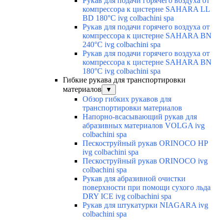
Рукав для подачи горячего воздуха от
компрессора к цистерне SAHARA LL
BD 180°C ivg colbachini spa
Рукав для подачи горячего воздуха от
компрессора к цистерне SAHARA BN
240°C ivg colbachini spa
Рукав для подачи горячего воздуха от
компрессора к цистерне SAHARA BN
180°C ivg colbachini spa
Гибкие рукава для транспортировки
материалов
▼
Обзор гибких рукавов для
транспортировки материалов
Напорно-всасывающий рукав для
абразивных материалов VOLGA ivg
colbachini spa
Пескоструйный рукав ORINOCO HP
ivg colbachini spa
Пескоструйный рукав ORINOCO ivg
colbachini spa
Рукав для абразивной очистки
поверхности при помощи сухого льда
DRY ICE ivg colbachini spa
Рукав для штукатурки NIAGARA ivg
colbachini spa