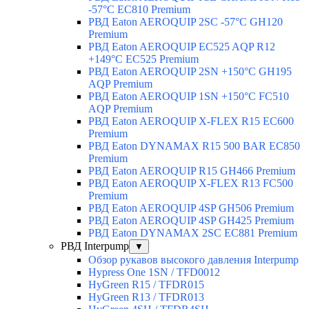
-57°C EC810 Premium
РВД Eaton AEROQUIP 2SC -57°C GH120
Premium
РВД Eaton AEROQUIP EC525 AQP R12
+149°C EC525 Premium
РВД Eaton AEROQUIP 2SN +150°C GH195
AQP Premium
РВД Eaton AEROQUIP 1SN +150°C FC510
AQP Premium
РВД Eaton AEROQUIP X-FLEX R15 EC600
Premium
РВД Eaton DYNAMAX R15 500 BAR EC850
Premium
РВД Eaton AEROQUIP R15 GH466 Premium
РВД Eaton AEROQUIP X-FLEX R13 FC500
Premium
РВД Eaton AEROQUIP 4SP GH506 Premium
РВД Eaton AEROQUIP 4SP GH425 Premium
РВД Eaton DYNAMAX 2SC EC881 Premium
РВД Interpump
▼
Обзор рукавов высокого давления Interpump
Hypress One 1SN / TFD0012
HyGreen R15 / TFDR015
HyGreen R13 / TFDR013