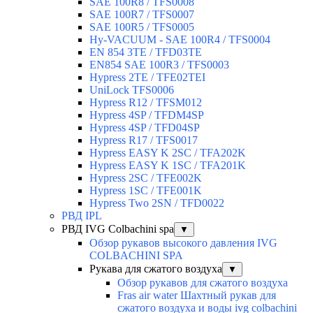
SAE 100R8 / TFS0008
SAE 100R7 / TFS0007
SAE 100R5 / TFS0005
Hy-VACUUM - SAE 100R4 / TFS0004
EN 854 3TE / TFD03TE
EN854 SAE 100R3 / TFS0003
Hypress 2TE / TFE02TEI
UniLock TFS0006
Hypress R12 / TFSM012
Hypress 4SP / TFDM4SP
Hypress 4SP / TFD04SP
Hypress R17 / TFS0017
Hypress EASY K 2SC / TFA202K
Hypress EASY K 1SC / TFA201K
Hypress 2SC / TFE002K
Hypress 1SC / TFE001K
Hypress Two 2SN / TFD0022
РВД IPL
РВД IVG Colbachini spa
▼
Обзор рукавов высокого давления IVG
COLBACHINI SPA
Рукава для сжатого воздуха
▼
Обзор рукавов для сжатого воздуха
Fras air water Шахтный рукав для
сжатого воздуха и воды ivg colbachini