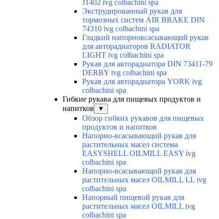
J1402 ivg colbachini spa
Экструдированный рукав для
тормозных систем AIR BRAKE DIN
74310 ivg colbachini spa
Гладкий напорновсасывающий рукав
для авторадиаторов RADIATOR
LIGHT ivg colbachini spa
Рукав для авторадиатора DIN 73411-79
DERBY ivg colbachini spa
Рукав для авторадиатора YORK ivg
colbachini spa
Гибкие рукава для пищевых продуктов и
напитков
▼
Обзор гибких рукавов для пищевых
продуктов и напитков
Напорно-всасывающий рукав для
растительных масел система
EASYSHELL OILMILL EASY ivg
colbachini spa
Напорно-всасывающий рукав для
растительных масел OILMILL LL ivg
colbachini spa
Напорный пищевой рукав для
растительных масел OILMILL ivg
colbachini spa