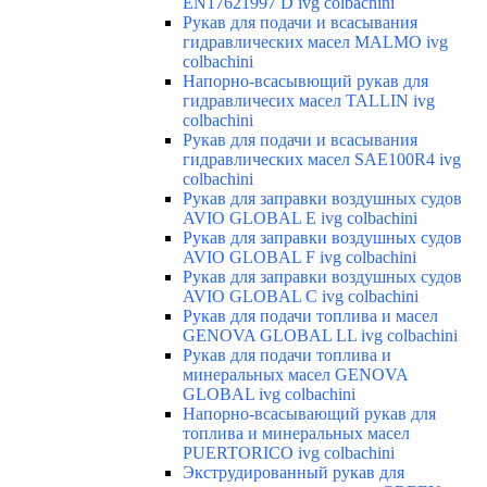
EN17621997 D ivg colbachini
Рукав для подачи и всасывания
гидравлических масел MALMO ivg
colbachini
Напорно-всасывющий рукав для
гидравличесих масел TALLIN ivg
colbachini
Рукав для подачи и всасывания
гидравлических масел SAE100R4 ivg
colbachini
Рукав для заправки воздушных судов
AVIO GLOBAL E ivg colbachini
Рукав для заправки воздушных судов
AVIO GLOBAL F ivg colbachini
Рукав для заправки воздушных судов
AVIO GLOBAL C ivg colbachini
Рукав для подачи топлива и масел
GENOVA GLOBAL LL ivg colbachini
Рукав для подачи топлива и
минеральных масел GENOVA
GLOBAL ivg colbachini
Напорно-всасывающий рукав для
топлива и минеральных масел
PUERTORICO ivg colbachini
Экструдированный рукав для