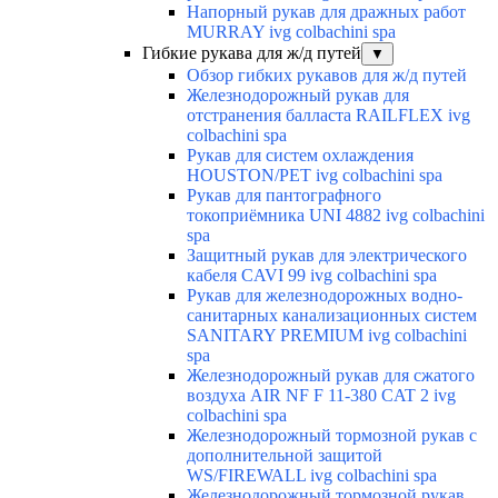
Напорный рукав для дражных работ
MURRAY ivg colbachini spa
Гибкие рукава для ж/д путей
▼
Обзор гибких рукавов для ж/д путей
Железнодорожный рукав для
отстранения балласта RAILFLEX ivg
colbachini spa
Рукав для систем охлаждения
HOUSTON/PET ivg colbachini spa
Рукав для пантографного
токоприёмника UNI 4882 ivg colbachini
spa
Защитный рукав для электрического
кабеля CAVI 99 ivg colbachini spa
Рукав для железнодорожных водно-
санитарных канализационных систем
SANITARY PREMIUM ivg colbachini
spa
Железнодорожный рукав для сжатого
воздуха AIR NF F 11-380 CAT 2 ivg
colbachini spa
Железнодорожный тормозной рукав с
дополнительной защитой
WS/FIREWALL ivg colbachini spa
Железнодорожный тормозной рукав