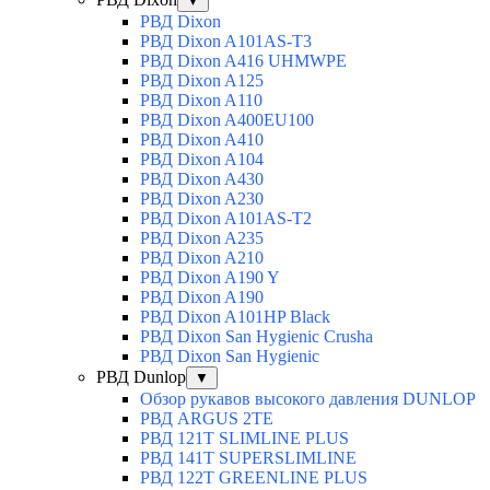
▼
РВД Dixon
РВД Dixon A101AS-T3
РВД Dixon A416 UHMWPE
РВД Dixon A125
РВД Dixon A110
РВД Dixon A400EU100
РВД Dixon A410
РВД Dixon A104
РВД Dixon A430
РВД Dixon A230
РВД Dixon A101AS-T2
РВД Dixon A235
РВД Dixon A210
РВД Dixon A190 Y
РВД Dixon A190
РВД Dixon A101HP Black
РВД Dixon San Hygienic Crusha
РВД Dixon San Hygienic
РВД Dunlop
▼
Обзор рукавов высокого давления DUNLOP
РВД ARGUS 2TE
РВД 121T SLIMLINE PLUS
РВД 141T SUPERSLIMLINE
РВД 122T GREENLINE PLUS