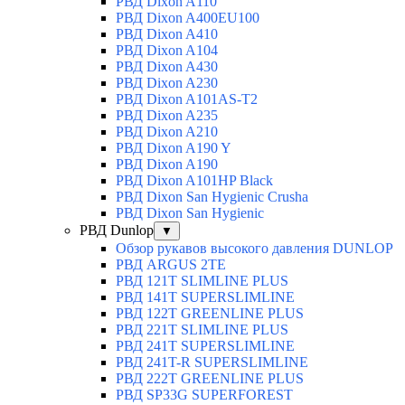
РВД Dixon A110
РВД Dixon A400EU100
РВД Dixon A410
РВД Dixon A104
РВД Dixon A430
РВД Dixon A230
РВД Dixon A101AS-T2
РВД Dixon A235
РВД Dixon A210
РВД Dixon A190 Y
РВД Dixon A190
РВД Dixon A101HP Black
РВД Dixon San Hygienic Crusha
РВД Dixon San Hygienic
РВД Dunlop
▼
Обзор рукавов высокого давления DUNLOP
РВД ARGUS 2TE
РВД 121T SLIMLINE PLUS
РВД 141T SUPERSLIMLINE
РВД 122T GREENLINE PLUS
РВД 221T SLIMLINE PLUS
РВД 241T SUPERSLIMLINE
РВД 241T-R SUPERSLIMLINE
РВД 222T GREENLINE PLUS
РВД SP33G SUPERFOREST