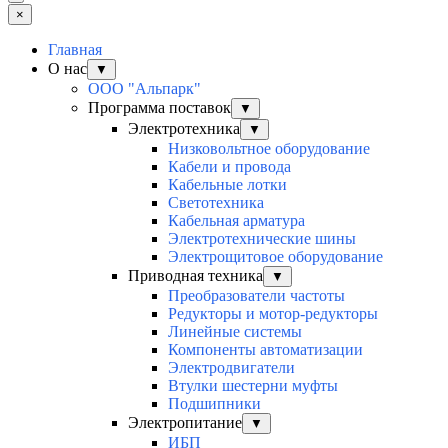
×
Главная
О нас
▼
ООО "Альпарк"
Программа поставок
▼
Электротехника
▼
Низковольтное оборудование
Кабели и провода
Кабельные лотки
Светотехника
Кабельная арматура
Электротехнические шины
Электрощитовое оборудование
Приводная техника
▼
Преобразователи частоты
Редукторы и мотор-редукторы
Линейные системы
Компоненты автоматизации
Электродвигатели
Втулки шестерни муфты
Подшипники
Электропитание
▼
ИБП