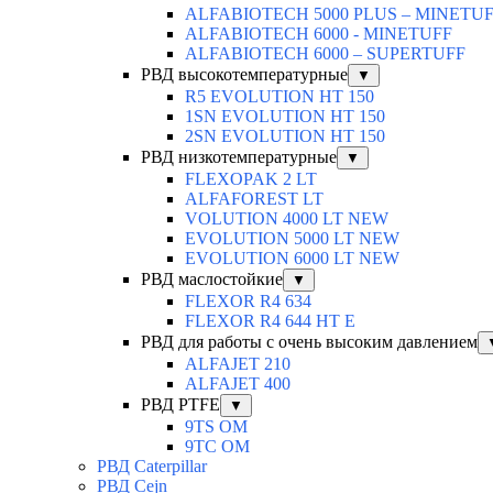
ALFABIOTECH 5000 PLUS – MINETU
ALFABIOTECH 6000 - MINETUFF
ALFABIOTECH 6000 – SUPERTUFF
РВД высокотемпературные
▼
R5 EVOLUTION HT 150
1SN EVOLUTION HT 150
2SN EVOLUTION HT 150
РВД низкотемпературные
▼
FLEXOPAK 2 LT
ALFAFOREST LT
VOLUTION 4000 LT NEW
EVOLUTION 5000 LT NEW
EVOLUTION 6000 LT NEW
РВД маслостойкие
▼
FLEXOR R4 634
FLEXOR R4 644 HT E
РВД для работы с очень высоким давлением
ALFAJET 210
ALFAJET 400
РВД PTFE
▼
9TS OM
9TC OM
РВД Caterpillar
РВД Cejn