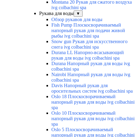
Montana 20 Рукав для сжатого воздуха
ivg colbachini spa
Рукава для воды
▼
Обзор рукавов для воды
Fish Pump Плоскосворачиваемый
напорный рукав для подачи живой
рыбы ivg colbachini spa
Snow gun Рукав для искусственного
снега ivg colbachini spa
Durana LL Напорно-всасывающий
рукав для воды ivg colbachini spa
Durana Напорный рукав для воды ivg
colbachini spa
Nairobi Напорный рукав для воды ivg
colbachini spa
Davis Напорный рукав для
оросительных систем ivg colbachini spa
Oslo 18 Плоскосворачиваемый
напорный рукав для воды ivg colbachini
spa
Oslo 10 Плоскосворачиваемый
напорный рукав для воды ivg colbachini
spa
Oslo 5 Плоскосворачиваемый
напорный рукав для воды ivg colbachini