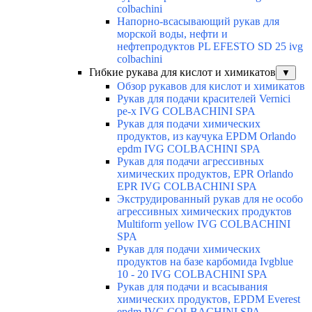
colbachini
Напорно-всасывающий рукав для
морской воды, нефти и
нефтепродуктов PL EFESTO SD 25 ivg
colbachini
Гибкие рукава для кислот и химикатов
▼
Обзор рукавов для кислот и химикатов
Рукав для подачи красителей Vernici
pe-x IVG COLBACHINI SPA
Рукав для подачи химических
продуктов, из каучука EPDM Orlando
epdm IVG COLBACHINI SPA
Рукав для подачи агрессивных
химических продуктов, EPR Orlando
EPR IVG COLBACHINI SPA
Экструдированный рукав для не особо
агрессивных химических продуктов
Multiform yellow IVG COLBACHINI
SPA
Рукав для подачи химических
продуктов на базе карбомида Ivgblue
10 - 20 IVG COLBACHINI SPA
Рукав для подачи и всасывания
химических продуктов, EPDM Everest
epdm IVG COLBACHINI SPA