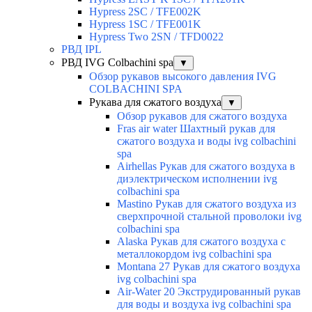
Hypress 2SC / TFE002K
Hypress 1SC / TFE001K
Hypress Two 2SN / TFD0022
РВД IPL
РВД IVG Colbachini spa
▼
Обзор рукавов высокого давления IVG
COLBACHINI SPA
Рукава для сжатого воздуха
▼
Обзор рукавов для сжатого воздуха
Fras air water Шахтный рукав для
сжатого воздуха и воды ivg colbachini
spa
Airhellas Рукав для сжатого воздуха в
диэлектрическом исполнении ivg
colbachini spa
Mastino Рукав для сжатого воздуха из
сверхпрочной стальной проволоки ivg
colbachini spa
Alaska Рукав для сжатого воздуха с
металлокордом ivg colbachini spa
Montana 27 Рукав для сжатого воздуха
ivg colbachini spa
Air-Water 20 Экструдированный рукав
для воды и воздуха ivg colbachini spa