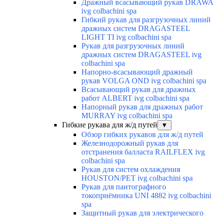
Дражный всасывающий рукав DRAWA
ivg colbachini spa
Гибкий рукав для разгрузочных линий
дражных систем DRAGASTEEL
LIGHT TI ivg colbachini spa
Рукав для разгрузочных линий
дражных систем DRAGASTEEL ivg
colbachini spa
Напорно-всасывающий дражный
рукав VOLGA OND ivg colbachini spa
Всасывающий рукав для дражных
работ ALBERT ivg colbachini spa
Напорный рукав для дражных работ
MURRAY ivg colbachini spa
Гибкие рукава для ж/д путей
▼
Обзор гибких рукавов для ж/д путей
Железнодорожный рукав для
отстранения балласта RAILFLEX ivg
colbachini spa
Рукав для систем охлаждения
HOUSTON/PET ivg colbachini spa
Рукав для пантографного
токоприёмника UNI 4882 ivg colbachini
spa
Защитный рукав для электрического