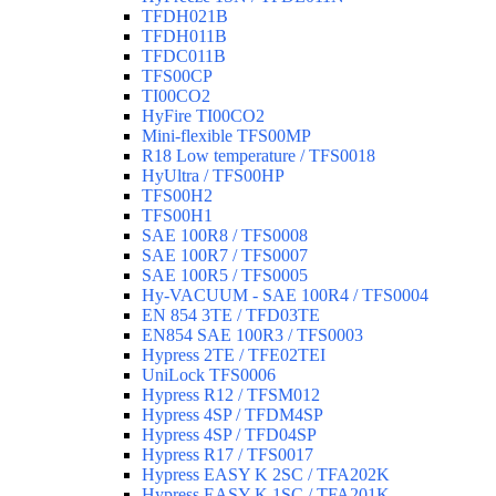
TFDH021B
TFDH011B
TFDC011B
TFS00CP
TI00CO2
HyFire TI00CO2
Mini-flexible TFS00MP
R18 Low temperature / TFS0018
HyUltra / TFS00HP
TFS00H2
TFS00H1
SAE 100R8 / TFS0008
SAE 100R7 / TFS0007
SAE 100R5 / TFS0005
Hy-VACUUM - SAE 100R4 / TFS0004
EN 854 3TE / TFD03TE
EN854 SAE 100R3 / TFS0003
Hypress 2TE / TFE02TEI
UniLock TFS0006
Hypress R12 / TFSM012
Hypress 4SP / TFDM4SP
Hypress 4SP / TFD04SP
Hypress R17 / TFS0017
Hypress EASY K 2SC / TFA202K
Hypress EASY K 1SC / TFA201K