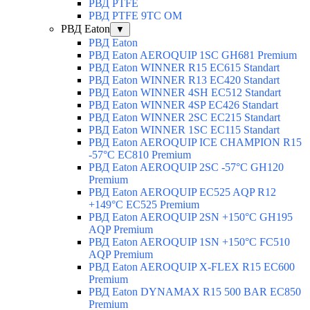
РВД PTFE
РВД PTFE 9TC OM
РВД Eaton
▼
РВД Eaton
РВД Eaton AEROQUIP 1SC GH681 Premium
РВД Eaton WINNER R15 EC615 Standart
РВД Eaton WINNER R13 EC420 Standart
РВД Eaton WINNER 4SH EC512 Standart
РВД Eaton WINNER 4SP EC426 Standart
РВД Eaton WINNER 2SC EC215 Standart
РВД Eaton WINNER 1SC EC115 Standart
РВД Eaton AEROQUIP ICE CHAMPION R15
-57°C EC810 Premium
РВД Eaton AEROQUIP 2SC -57°C GH120
Premium
РВД Eaton AEROQUIP EC525 AQP R12
+149°C EC525 Premium
РВД Eaton AEROQUIP 2SN +150°C GH195
AQP Premium
РВД Eaton AEROQUIP 1SN +150°C FC510
AQP Premium
РВД Eaton AEROQUIP X-FLEX R15 EC600
Premium
РВД Eaton DYNAMAX R15 500 BAR EC850
Premium