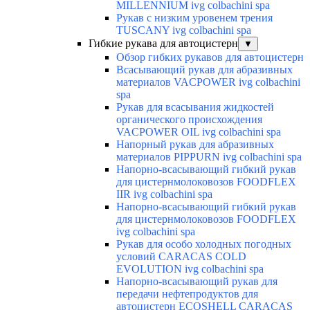
MILLENNIUM ivg colbachini spa
Рукав с низким уровенем трения
TUSCANY ivg colbachini spa
Гибкие рукава для автоцистерн
▼
Обзор гибких рукавов для автоцистерн
Всасывающий рукав для абразивных
материалов VACPOWER ivg colbachini
spa
Рукав для всасывания жидкостей
органического происхождения
VACPOWER OIL ivg colbachini spa
Напорный рукав для абразивных
материалов PIPPURN ivg colbachini spa
Напорно-всасывающий гибкий рукав
для цистернмолоковозов FOODFLEX
IIR ivg colbachini spa
Напорно-всасывающий гибкий рукав
для цистернмолоковозов FOODFLEX
ivg colbachini spa
Рукав для особо холодных погодных
условий CARACAS COLD
EVOLUTION ivg colbachini spa
Напорно-всасывающий рукав для
передачи нефтепродуктов для
автоцистерн ECOSHELL CARACAS