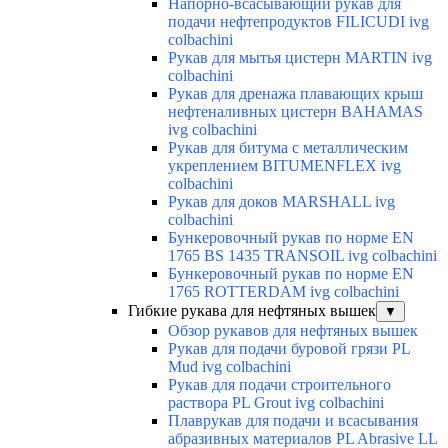
Напорно-всасывающий рукав для
подачи нефтепродуктов FILICUDI ivg
colbachini
Рукав для мытья цистерн MARTIN ivg
colbachini
Рукав для дренажа плавающих крыш
нефтеналивных цистерн BAHAMAS
ivg colbachini
Рукав для битума с металлическим
укреплением BITUMENFLEX ivg
colbachini
Рукав для доков MARSHALL ivg
colbachini
Бункеровочный рукав по норме EN
1765 BS 1435 TRANSOIL ivg colbachini
Бункеровочный рукав по норме EN
1765 ROTTERDAM ivg colbachini
Гибкие рукава для нефтяных вышек
▼
Обзор рукавов для нефтяных вышек
Рукав для подачи буровой грязи PL
Mud ivg colbachini
Рукав для подачи строительного
раствора PL Grout ivg colbachini
Плаврукав для подачи и всасывания
абразивных материалов PL Abrasive LL