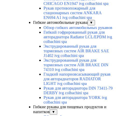
CHICAGO EN1947 ivg colbachini spa
Рукав противопожарный для
стационарных систем ANKARA
EN694 A1 ivg colbachini spa
Гибкие автомобильные рукава
▼
Обзор гибких автомобильных рукавов
Гибкий гофрированный рукав для
авторадиатора Radiator LCL/EPDM ivg
colbachini spa
Экструдированный рукав для
тормозных систем AIR BRAKE SAE
J1402 ivg colbachini spa
Экструдированный рукав для
тормозных систем AIR BRAKE DIN
74310 ivg colbachini spa
Гладкий напорновсасывающий рукав
для авторадиаторов RADIATOR
LIGHT ivg colbachini spa
Рукав для авторадиатора DIN 73411-79
DERBY ivg colbachini spa
Рукав для авторадиатора YORK ivg
colbachini spa
Гибкие рукава для пищевых продуктов и
напитков
▼