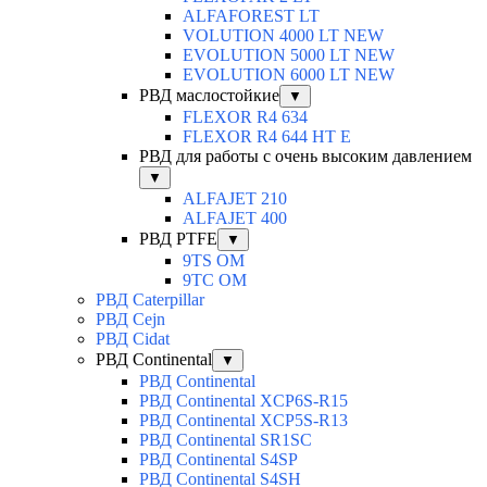
ALFAFOREST LT
VOLUTION 4000 LT NEW
EVOLUTION 5000 LT NEW
EVOLUTION 6000 LT NEW
РВД маслостойкие
▼
FLEXOR R4 634
FLEXOR R4 644 HT E
РВД для работы с очень высоким давлением
▼
ALFAJET 210
ALFAJET 400
РВД PTFE
▼
9TS OM
9TC OM
РВД Caterpillar
РВД Cejn
РВД Cidat
РВД Continental
▼
РВД Continental
РВД Continental XCP6S-R15
РВД Continental XCP5S-R13
РВД Continental SR1SC
РВД Continental S4SP
РВД Continental S4SH