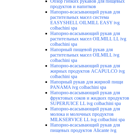
Обзор гибких рукавов для пищевых
продуктов и напитков
Напорно-всасывающий рукав для
растительных масел система
EASYSHELL OILMILL EASY ivg
colbachini spa
Напорно-всасывающий рукав для
растительных масел OILMILL LL ivg
colbachini spa
Напорный пищевой рукав для
растительных масел OILMILL ivg
colbachini spa
Напорно-всасывающий рукав для
жирных продуктов ACAPULCO ivg
colbachini spa
Напорный рукав для жирной пищи
PANAMA ivg colbachini spa
Напорно-всасывающий рукав для
фруктовых соков и жидких продуктов
SUPERJUICE LL ivg colbachini spa
Напорно-всасывающий рукав для
молока и молочных продуктов
MILKSERVICE LL ivg colbachini spa
Напорно-всасывающий рукав для
пищевых продуктов Alicante ivg