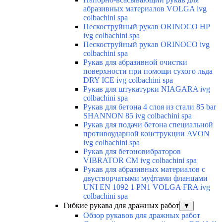
абразивных материалов VOLGA ivg
colbachini spa
Пескоструйный рукав ORINOCO HP
ivg colbachini spa
Пескоструйный рукав ORINOCO ivg
colbachini spa
Рукав для абразивной очистки
поверхности при помощи сухого льда
DRY ICE ivg colbachini spa
Рукав для штукатурки NIAGARA ivg
colbachini spa
Рукав для бетона 4 слоя из стали 85 bar
SHANNON 85 ivg colbachini spa
Рукав для подачи бетона специальной
противоударной конструкции AVON
ivg colbachini spa
Рукав для бетоновибраторов
VIBRATOR CM ivg colbachini spa
Рукав для абразивных материалов с
двустворчатыми муфтами фланцами
UNI EN 1092 1 PN1 VOLGA FRA ivg
colbachini spa
Гибкие рукава для дражных работ
▼
Обзор рукавов для дражных работ