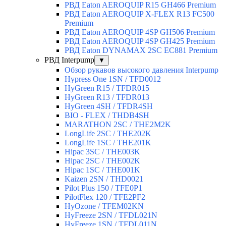
РВД Eaton AEROQUIP R15 GH466 Premium
РВД Eaton AEROQUIP X-FLEX R13 FC500
Premium
РВД Eaton AEROQUIP 4SP GH506 Premium
РВД Eaton AEROQUIP 4SP GH425 Premium
РВД Eaton DYNAMAX 2SC EC881 Premium
РВД Interpump
▼
Обзор рукавов высокого давления Interpump
Hypress One 1SN / TFD0012
HyGreen R15 / TFDR015
HyGreen R13 / TFDR013
HyGreen 4SH / TFDR4SH
BIO - FLEX / THDB4SH
MARATHON 2SC / THE2M2K
LongLife 2SC / THE202K
LongLife 1SC / THE201K
Hipac 3SC / THE003K
Hipac 2SC / THE002K
Hipac 1SC / THE001K
Kaizen 2SN / THD0021
Pilot Plus 150 / TFE0P1
PilotFlex 120 / TFE2PF2
HyOzone / TFEM02KN
HyFreeze 2SN / TFDL021N
HyFreeze 1SN / TFDL011N