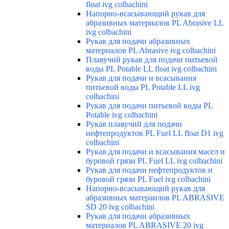
float ivg colbachini
Напорно-всасывающий рукав для
абразивных материалов PL Abrasive LL
ivg colbachini
Рукав для подачи абразивных
материалов PL Abrasive ivg colbachini
Плавучий рукав для подачи питьевой
воды PL Potable LL float ivg colbachini
Рукав для подачи и всасывания
питьевой воды PL Potable LL ivg
colbachini
Рукав для подачи питьевой воды PL
Potable ivg colbachini
Рукав плавучий для подачи
нефтепродуктов PL Fuel LL float D1 ivg
colbachini
Рукав для подачи и всасывания масел и
буровой грязи PL Fuel LL ivg colbachini
Рукав для подачи нефтепродуктов и
буровой грязи PL Fuel ivg colbachini
Напорно-всасывающий рукав для
абразивных матераилов PL ABRASIVE
SD 20 ivg colbachini
Рукав для подачи абразивных
материалов PL ABRASIVE 20 ivg