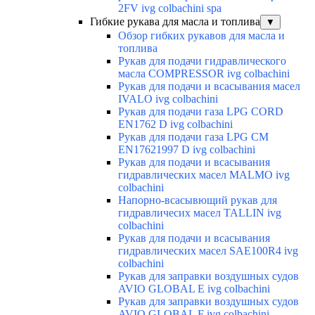
2FV ivg colbachini spa
Гибкие рукава для масла и топлива
▼
Обзор гибких рукавов для масла и
топлива
Рукав для подачи гидравлического
масла COMPRESSOR ivg colbachini
Рукав для подачи и всасывания масел
IVALO ivg colbachini
Рукав для подачи газа LPG CORD
EN1762 D ivg colbachini
Рукав для подачи газа LPG CM
EN17621997 D ivg colbachini
Рукав для подачи и всасывания
гидравлических масел MALMO ivg
colbachini
Напорно-всасывющий рукав для
гидравличесих масел TALLIN ivg
colbachini
Рукав для подачи и всасывания
гидравлических масел SAE100R4 ivg
colbachini
Рукав для заправки воздушных судов
AVIO GLOBAL E ivg colbachini
Рукав для заправки воздушных судов
AVIO GLOBAL F ivg colbachini