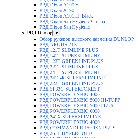
РВД Dixon A190 Y
РВД Dixon A190
РВД Dixon A101HP Black
РВД Dixon San Hygienic Crusha
РВД Dixon San Hygienic
РВД Dunlop
▼
Обзор рукавов высокого давления DUNLOP
РВД ARGUS 2TE
РВД 121T SLIMLINE PLUS
РВД 141T SUPERSLIMLINE
РВД 122T GREENLINE PLUS
РВД 221T SLIMLINE PLUS
РВД 241T SUPERSLIMLINE
РВД 241T-R SUPERSLIMLINE
РВД 222T GREENLINE PLUS
РВД SP33G SUPERFOREST
РВД POWERFLEXBIO 4000
РВД POWERFLEXBIO 5000 HI-TUFF
РВД POWERFLEXBIO 5000 PLUS
РВД POWERFLEXBIO 6000
РВД 241X SUPERSLIMLINE
РВД POWERFLEXBIO 4000
РВД СOMMANDER 150 1SN PLUS
РВД 261E HYPERCOLD