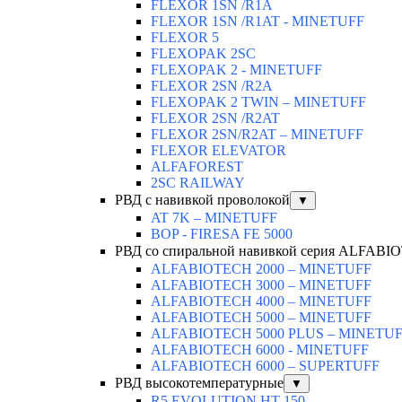
FLEXOR 1SN /R1A
FLEXOR 1SN /R1AT - MINETUFF
FLEXOR 5
FLEXOPAK 2SС
FLEXOPAK 2 - MINETUFF
FLEXOR 2SN /R2A
FLEXOPAK 2 TWIN – MINETUFF
FLEXOR 2SN /R2AT
FLEXOR 2SN/R2AT – MINETUFF
FLEXOR ELEVATOR
ALFAFOREST
2SC RAILWAY
РВД с навивкой проволокой
▼
AT 7K – MINETUFF
BOP - FIRESA FE 5000
РВД со спиральной навивкой серия ALFAB
ALFABIOTECH 2000 – MINETUFF
ALFABIOTECH 3000 – MINETUFF
ALFABIOTECH 4000 – MINETUFF
ALFABIOTECH 5000 – MINETUFF
ALFABIOTECH 5000 PLUS – MINETU
ALFABIOTECH 6000 - MINETUFF
ALFABIOTECH 6000 – SUPERTUFF
РВД высокотемпературные
▼
R5 EVOLUTION HT 150