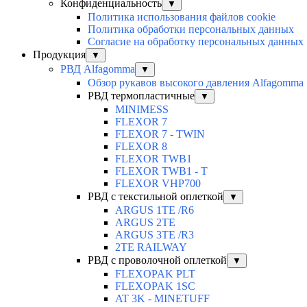
Конфиденциальность
▼
Политика использования файлов cookie
Политика обработки персональных данных
Согласие на обработку персональных данных
Продукция
▼
РВД Alfagomma
▼
Обзор рукавов высокого давления Alfagomma
РВД термопластичные
▼
MINIMESS
FLEXOR 7
FLEXOR 7 - TWIN
FLEXOR 8
FLEXOR TWB1
FLEXOR TWB1 - T
FLEXOR VHP700
РВД с текстильной оплеткой
▼
ARGUS 1TE /R6
ARGUS 2TЕ
ARGUS 3TE /R3
2TE RAILWAY
РВД с проволочной оплеткой
▼
FLEXOPAK PLT
FLEXOPAK 1SС
AT 3K - MINETUFF