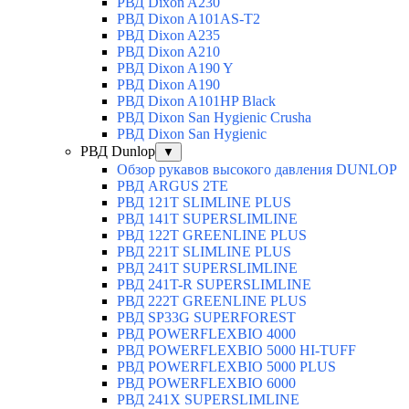
РВД Dixon A230
РВД Dixon A101AS-T2
РВД Dixon A235
РВД Dixon A210
РВД Dixon A190 Y
РВД Dixon A190
РВД Dixon A101HP Black
РВД Dixon San Hygienic Crusha
РВД Dixon San Hygienic
РВД Dunlop
▼
Обзор рукавов высокого давления DUNLOP
РВД ARGUS 2TE
РВД 121T SLIMLINE PLUS
РВД 141T SUPERSLIMLINE
РВД 122T GREENLINE PLUS
РВД 221T SLIMLINE PLUS
РВД 241T SUPERSLIMLINE
РВД 241T-R SUPERSLIMLINE
РВД 222T GREENLINE PLUS
РВД SP33G SUPERFOREST
РВД POWERFLEXBIO 4000
РВД POWERFLEXBIO 5000 HI-TUFF
РВД POWERFLEXBIO 5000 PLUS
РВД POWERFLEXBIO 6000
РВД 241X SUPERSLIMLINE