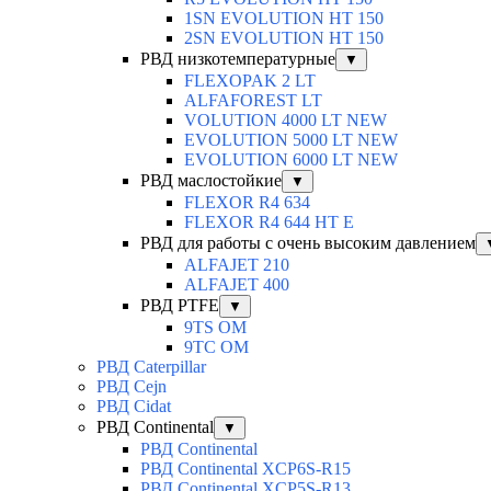
1SN EVOLUTION HT 150
2SN EVOLUTION HT 150
РВД низкотемпературные
▼
FLEXOPAK 2 LT
ALFAFOREST LT
VOLUTION 4000 LT NEW
EVOLUTION 5000 LT NEW
EVOLUTION 6000 LT NEW
РВД маслостойкие
▼
FLEXOR R4 634
FLEXOR R4 644 HT E
РВД для работы с очень высоким давлением
ALFAJET 210
ALFAJET 400
РВД PTFE
▼
9TS OM
9TC OM
РВД Caterpillar
РВД Cejn
РВД Cidat
РВД Continental
▼
РВД Continental
РВД Continental XCP6S-R15
РВД Continental XCP5S-R13