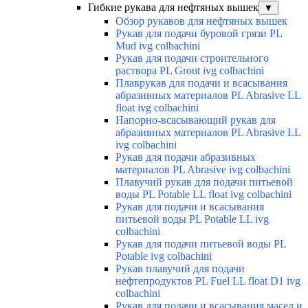
Гибкие рукава для нефтяных вышек
▼
Обзор рукавов для нефтяных вышек
Рукав для подачи буровой грязи PL
Mud ivg colbachini
Рукав для подачи строительного
раствора PL Grout ivg colbachini
Плаврукав для подачи и всасывания
абразивных материалов PL Abrasive LL
float ivg colbachini
Напорно-всасывающий рукав для
абразивных материалов PL Abrasive LL
ivg colbachini
Рукав для подачи абразивных
материалов PL Abrasive ivg colbachini
Плавучий рукав для подачи питьевой
воды PL Potable LL float ivg colbachini
Рукав для подачи и всасывания
питьевой воды PL Potable LL ivg
colbachini
Рукав для подачи питьевой воды PL
Potable ivg colbachini
Рукав плавучий для подачи
нефтепродуктов PL Fuel LL float D1 ivg
colbachini
Рукав для подачи и всасывания масел и