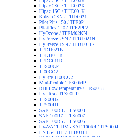
Hipac 3SC / THE003K
Hipac 2SC / THE002K
Hipac 1SC / THE001K
Kaizen 2SN / THD0021
Pilot Plus 150 / TFE0P1
PilotFlex 120 / TFE2PF2
HyOzone / TFEM02KN
HyFreeze 2SN / TFDL021N
HyFreeze 1SN / TFDL011N
TFDH021B
TFDH011B
TFDC011B
TFS00CP
TI00CO2
HyFire TI00CO2
Mini-flexible TFS00MP
R18 Low temperature / TFS0018
HyUltra / TFS00HP
TFS00H2
TFS00H1
SAE 100R8 / TFS0008
SAE 100R7 / TFS0007
SAE 100R5 / TFS0005
Hy-VACUUM - SAE 100R4 / TFS0004
EN 854 3TE / TFD03TE