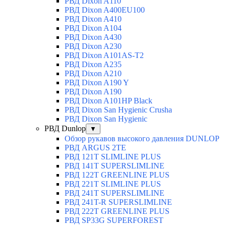
РВД Dixon A110
РВД Dixon A400EU100
РВД Dixon A410
РВД Dixon A104
РВД Dixon A430
РВД Dixon A230
РВД Dixon A101AS-T2
РВД Dixon A235
РВД Dixon A210
РВД Dixon A190 Y
РВД Dixon A190
РВД Dixon A101HP Black
РВД Dixon San Hygienic Crusha
РВД Dixon San Hygienic
РВД Dunlop
▼
Обзор рукавов высокого давления DUNLOP
РВД ARGUS 2TE
РВД 121T SLIMLINE PLUS
РВД 141T SUPERSLIMLINE
РВД 122T GREENLINE PLUS
РВД 221T SLIMLINE PLUS
РВД 241T SUPERSLIMLINE
РВД 241T-R SUPERSLIMLINE
РВД 222T GREENLINE PLUS
РВД SP33G SUPERFOREST