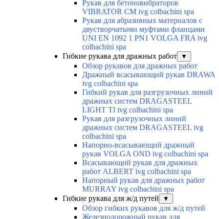
Рукав для бетоновибраторов
VIBRATOR CM ivg colbachini spa
Рукав для абразивных материалов с
двустворчатыми муфтами фланцами
UNI EN 1092 1 PN1 VOLGA FRA ivg
colbachini spa
Гибкие рукава для дражных работ
▼
Обзор рукавов для дражных работ
Дражный всасывающий рукав DRAWA
ivg colbachini spa
Гибкий рукав для разгрузочных линий
дражных систем DRAGASTEEL
LIGHT TI ivg colbachini spa
Рукав для разгрузочных линий
дражных систем DRAGASTEEL ivg
colbachini spa
Напорно-всасывающий дражный
рукав VOLGA OND ivg colbachini spa
Всасывающий рукав для дражных
работ ALBERT ivg colbachini spa
Напорный рукав для дражных работ
MURRAY ivg colbachini spa
Гибкие рукава для ж/д путей
▼
Обзор гибких рукавов для ж/д путей
Железнодорожный рукав для