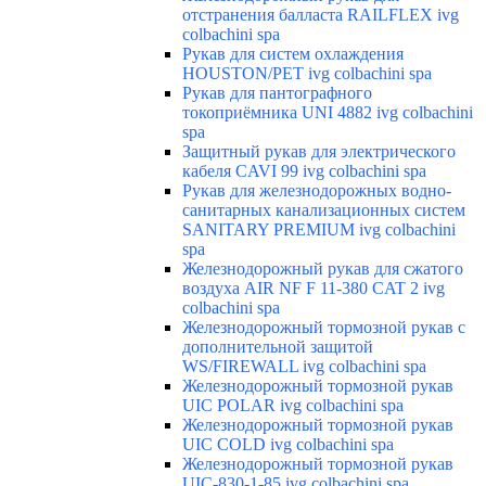
отстранения балласта RAILFLEX ivg
colbachini spa
Рукав для систем охлаждения
HOUSTON/PET ivg colbachini spa
Рукав для пантографного
токоприёмника UNI 4882 ivg colbachini
spa
Защитный рукав для электрического
кабеля CAVI 99 ivg colbachini spa
Рукав для железнодорожных водно-
санитарных канализационных систем
SANITARY PREMIUM ivg colbachini
spa
Железнодорожный рукав для сжатого
воздуха AIR NF F 11-380 CAT 2 ivg
colbachini spa
Железнодорожный тормозной рукав с
дополнительной защитой
WS/FIREWALL ivg colbachini spa
Железнодорожный тормозной рукав
UIC POLAR ivg colbachini spa
Железнодорожный тормозной рукав
UIC COLD ivg colbachini spa
Железнодорожный тормозной рукав
UIC-830-1-85 ivg colbachini spa