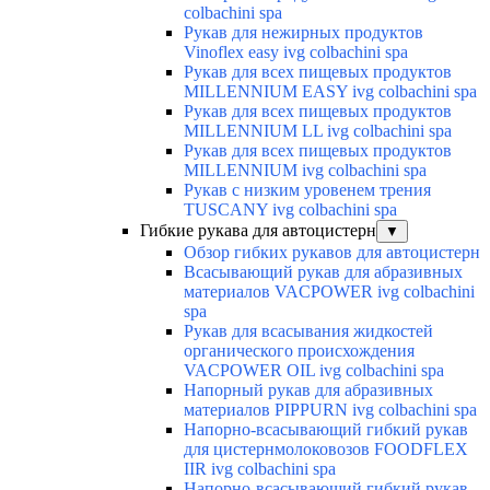
colbachini spa
Рукав для нежирных продуктов
Vinoflex easy ivg colbachini spa
Рукав для всех пищевых продуктов
MILLENNIUM EASY ivg colbachini spa
Рукав для всех пищевых продуктов
MILLENNIUM LL ivg colbachini spa
Рукав для всех пищевых продуктов
MILLENNIUM ivg colbachini spa
Рукав с низким уровенем трения
TUSCANY ivg colbachini spa
Гибкие рукава для автоцистерн
▼
Обзор гибких рукавов для автоцистерн
Всасывающий рукав для абразивных
материалов VACPOWER ivg colbachini
spa
Рукав для всасывания жидкостей
органического происхождения
VACPOWER OIL ivg colbachini spa
Напорный рукав для абразивных
материалов PIPPURN ivg colbachini spa
Напорно-всасывающий гибкий рукав
для цистернмолоковозов FOODFLEX
IIR ivg colbachini spa
Напорно-всасывающий гибкий рукав