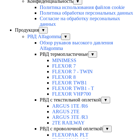
Конфиденциальность
▼
Политика использования файлов cookie
Политика обработки персональных данных
Согласие на обработку персональных
данных
Продукция
▼
РВД Alfagomma
▼
Обзор рукавов высокого давления
Alfagomma
РВД термопластичные
▼
MINIMESS
FLEXOR 7
FLEXOR 7 - TWIN
FLEXOR 8
FLEXOR TWB1
FLEXOR TWB1 - T
FLEXOR VHP700
РВД с текстильной оплеткой
▼
ARGUS 1TE /R6
ARGUS 2TЕ
ARGUS 3TE /R3
2TE RAILWAY
РВД с проволочной оплеткой
▼
FLEXOPAK PLT