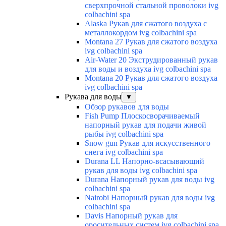
сверхпрочной стальной проволоки ivg
colbachini spa
Alaska Рукав для сжатого воздуха с
металлокордом ivg colbachini spa
Montana 27 Рукав для сжатого воздуха
ivg colbachini spa
Air-Water 20 Экструдированный рукав
для воды и воздуха ivg colbachini spa
Montana 20 Рукав для сжатого воздуха
ivg colbachini spa
Рукава для воды
▼
Обзор рукавов для воды
Fish Pump Плоскосворачиваемый
напорный рукав для подачи живой
рыбы ivg colbachini spa
Snow gun Рукав для искусственного
снега ivg colbachini spa
Durana LL Напорно-всасывающий
рукав для воды ivg colbachini spa
Durana Напорный рукав для воды ivg
colbachini spa
Nairobi Напорный рукав для воды ivg
colbachini spa
Davis Напорный рукав для
оросительных систем ivg colbachini spa