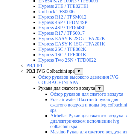
EN854 SAE 100R3 / TFS0003
Hypress 2TE / TFE02TEI
UniLock TFS0006
Hypress R12 / TFSM012
Hypress 4SP / TFDM4SP
Hypress 4SP / TFD04SP
Hypress R17 / TFS0017
Hypress EASY K 2SC / TFA202K
Hypress EASY K 1SC / TFA201K
Hypress 2SC / TFE002K
Hypress 1SC / TFE001K
Hypress Two 2SN / TFD0022
РВД IPL
РВД IVG Colbachini spa
▼
Обзор рукавов высокого давления IVG
COLBACHINI SPA
Рукава для сжатого воздуха
▼
Обзор рукавов для сжатого воздуха
Fras air water Шахтный рукав для
сжатого воздуха и воды ivg colbachini
spa
Airhellas Рукав для сжатого воздуха в
диэлектрическом исполнении ivg
colbachini spa
Mastino Рукав для сжатого воздуха из