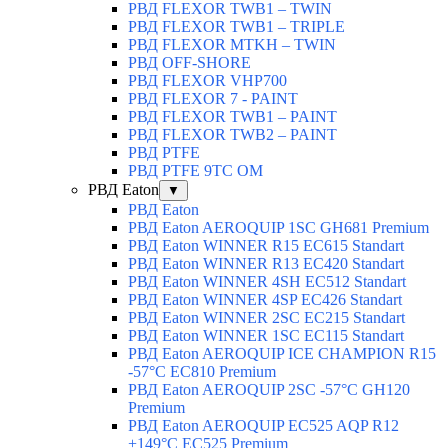
РВД FLEXOR TWB1 – TWIN
РВД FLEXOR TWB1 – TRIPLE
РВД FLEXOR MTKH – TWIN
РВД OFF-SHORE
РВД FLEXOR VHP700
РВД FLEXOR 7 - PAINT
РВД FLEXOR TWB1 – PAINT
РВД FLEXOR TWB2 – PAINT
РВД PTFE
РВД PTFE 9TC OM
РВД Eaton
▼
РВД Eaton
РВД Eaton AEROQUIP 1SC GH681 Premium
РВД Eaton WINNER R15 EC615 Standart
РВД Eaton WINNER R13 EC420 Standart
РВД Eaton WINNER 4SH EC512 Standart
РВД Eaton WINNER 4SP EC426 Standart
РВД Eaton WINNER 2SC EC215 Standart
РВД Eaton WINNER 1SC EC115 Standart
РВД Eaton AEROQUIP ICE CHAMPION R15
-57°C EC810 Premium
РВД Eaton AEROQUIP 2SC -57°C GH120
Premium
РВД Eaton AEROQUIP EC525 AQP R12
+149°C EC525 Premium