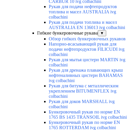
CARBUR 10 ivg colbachini
Рукав для подачи нефтепродуктов
топлива и масел AUSTRALIA ivg
colbachini
Рукав для подачи топлива и масел
AUSTRALIA EN 136013 ivg colbachini
Гибкие бункеровочные рукава
▼
Обзор гибких бункеровочных рукавов
Напорно-всасывающий рукав для
подачи нефтепродуктов FILICUDI ivg
colbachini
Рукав для мытья цистерн MARTIN ivg
colbachini
Рукав для дренажа плавающих крыш
нефтеналивных цистерн BAHAMAS
ivg colbachini
Рукав для битума с металлическим
укреплением BITUMENFLEX ivg
colbachini
Рукав для доков MARSHALL ivg
colbachini
Бункеровочный рукав по норме EN
1765 BS 1435 TRANSOIL ivg colbachini
Бункеровочный рукав по норме EN
1765 ROTTERDAM ivg colbachini