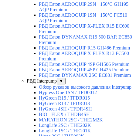
РВД Eaton AEROQUIP 2SN +150°C GH195
AQP Premium
РВД Eaton AEROQUIP 1SN +150°C FC510
AQP Premium
РВД Eaton AEROQUIP X-FLEX R15 EC600
Premium
РВД Eaton DYNAMAX R15 500 BAR EC850
Premium
РВД Eaton AEROQUIP R15 GH466 Premium
РВД Eaton AEROQUIP X-FLEX R13 FC500
Premium
РВД Eaton AEROQUIP 4SP GH506 Premium
РВД Eaton AEROQUIP 4SP GH425 Premium
РВД Eaton DYNAMAX 2SC EC881 Premium
РВД Interpump
▼
Обзор рукавов высокого давления Interpump
Hypress One 1SN / TFD0012
HyGreen R15 / TFDR015
HyGreen R13 / TFDR013
HyGreen 4SH / TFDR4SH
BIO - FLEX / THDB4SH
MARATHON 2SC / THE2M2K
LongLife 2SC / THE202K
LongLife 1SC / THE201K