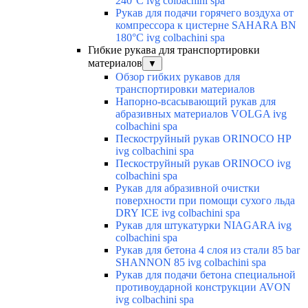
240°C ivg colbachini spa
Рукав для подачи горячего воздуха от
компрессора к цистерне SAHARA BN
180°C ivg colbachini spa
Гибкие рукава для транспортировки
материалов
▼
Обзор гибких рукавов для
транспортировки материалов
Напорно-всасывающий рукав для
абразивных материалов VOLGA ivg
colbachini spa
Пескоструйный рукав ORINOCO HP
ivg colbachini spa
Пескоструйный рукав ORINOCO ivg
colbachini spa
Рукав для абразивной очистки
поверхности при помощи сухого льда
DRY ICE ivg colbachini spa
Рукав для штукатурки NIAGARA ivg
colbachini spa
Рукав для бетона 4 слоя из стали 85 bar
SHANNON 85 ivg colbachini spa
Рукав для подачи бетона специальной
противоударной конструкции AVON
ivg colbachini spa