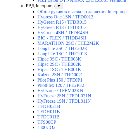
РВД Eaton DYNAMAX 2SC EC881 Premium
РВД Interpump
▼
Обзор рукавов высокого давления Interpump
Hypress One 1SN / TFD0012
HyGreen R15 / TFDR015
HyGreen R13 / TFDR013
HyGreen 4SH / TFDR4SH
BIO - FLEX / THDB4SH
MARATHON 2SC / THE2M2K
LongLife 2SC / THE202K
LongLife 1SC / THE201K
Hipac 3SC / THE003K
Hipac 2SC / THE002K
Hipac 1SC / THE001K
Kaizen 2SN / THD0021
Pilot Plus 150 / TFE0P1
PilotFlex 120 / TFE2PF2
HyOzone / TFEM02KN
HyFreeze 2SN / TFDL021N
HyFreeze 1SN / TFDL011N
TFDH021B
TFDH011B
TFDC011B
TFS00CP
TI00CO2