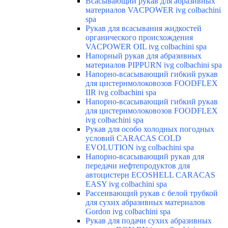
Всасывающий рукав для абразивных
материалов VACPOWER ivg colbachini
spa
Рукав для всасывания жидкостей
органического происхождения
VACPOWER OIL ivg colbachini spa
Напорный рукав для абразивных
материалов PIPPURN ivg colbachini spa
Напорно-всасывающий гибкий рукав
для цистернмолоковозов FOODFLEX
IIR ivg colbachini spa
Напорно-всасывающий гибкий рукав
для цистернмолоковозов FOODFLEX
ivg colbachini spa
Рукав для особо холодных погодных
условий CARACAS COLD
EVOLUTION ivg colbachini spa
Напорно-всасывающий рукав для
передачи нефтепродуктов для
автоцистерн ECOSHELL CARACAS
EASY ivg colbachini spa
Рассеивающий рукав с белой трубкой
для сухих абразивных материалов
Gordon ivg colbachini spa
Рукав для подачи сухих абразивных