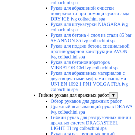
colbachini spa
Рукав для абразивной очистки
поверхности при помощи сухого льда
DRY ICE ivg colbachini spa
Рукав для штукатурки NIAGARA ivg
colbachini spa
Рукав для бетона 4 слоя из стали 85 bar
SHANNON 85 ivg colbachini spa
Рукав для подачи бетона специальной
противоударной конструкции AVON
ivg colbachini spa
Рукав для бетоновибраторов
VIBRATOR CM ivg colbachini spa
Рукав для абразивных материалов с
двустворчатыми муфтами фланцами
UNI EN 1092 1 PN1 VOLGA FRA ivg
colbachini spa
Гибкие рукава для дражных работ
▼
Обзор рукавов для дражных работ
Дражный всасывающий рукав DRAWA
ivg colbachini spa
Гибкий рукав для разгрузочных линий
дражных систем DRAGASTEEL
LIGHT TI ivg colbachini spa
Рукав для разгрузочных линий