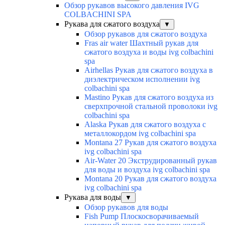
Обзор рукавов высокого давления IVG
COLBACHINI SPA
Рукава для сжатого воздуха
▼
Обзор рукавов для сжатого воздуха
Fras air water Шахтный рукав для
сжатого воздуха и воды ivg colbachini
spa
Airhellas Рукав для сжатого воздуха в
диэлектрическом исполнении ivg
colbachini spa
Mastino Рукав для сжатого воздуха из
сверхпрочной стальной проволоки ivg
colbachini spa
Alaska Рукав для сжатого воздуха с
металлокордом ivg colbachini spa
Montana 27 Рукав для сжатого воздуха
ivg colbachini spa
Air-Water 20 Экструдированный рукав
для воды и воздуха ivg colbachini spa
Montana 20 Рукав для сжатого воздуха
ivg colbachini spa
Рукава для воды
▼
Обзор рукавов для воды
Fish Pump Плоскосворачиваемый