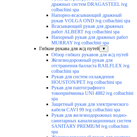
дражных систем DRAGASTEEL ivg
colbachini spa
Напорно-всасывающий дражный
рукав VOLGA OND ivg colbachini spa
Всасывающий рукав для дражных
работ ALBERT ivg colbachini spa
Напорный рукав для дражных работ
MURRAY ivg colbachini spa
Гибкие рукава для ж/д путей
▼
Обзор гибких рукавов для ж/д путей
Железнодорожный рукав для
отстранения балласта RAILFLEX ivg
colbachini spa
Рукав для систем охлаждения
HOUSTON/PET ivg colbachini spa
Рукав для пантографного
токоприёмника UNI 4882 ivg colbachini
spa
Защитный рукав для электрического
кабеля CAVI 99 ivg colbachini spa
Рукав для железнодорожных водно-
санитарных канализационных систем
SANITARY PREMIUM ivg colbachini
spa