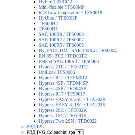
HyFire TI00CO2
Mini-flexible TFS00MP
R18 Low temperature / TFS0018
HyUltra / TFS00HP
TFS00H2
TFS00H1
SAE 100R8 / TFS0008
SAE 100R7 / TFS0007
SAE 100R5 / TFS0005
Hy-VACUUM - SAE 100R4 / TFS0004
EN 854 3TE / TFD03TE
EN854 SAE 100R3 / TFS0003
Hypress 2TE / TFE02TEI
UniLock TFS0006
Hypress R12 / TFSM012
Hypress 4SP / TFDM4SP
Hypress 4SP / TFD04SP
Hypress R17 / TFS0017
Hypress EASY K 2SC / TFA202K
Hypress EASY K 1SC / TFA201K
Hypress 2SC / TFE002K
Hypress 1SC / TFE001K
Hypress Two 2SN / TFD0022
РВД IPL
РВД IVG Colbachini spa
▼