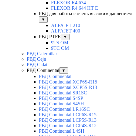
FLEXOR R4 634
FLEXOR R4 644 HT E
РВД для работы с очень высоким давлением
▼
ALFAJET 210
ALFAJET 400
РВД PTFE
▼
9TS OM
9TC OM
РВД Caterpillar
РВД Cejn
РВД Cidat
РВД Continental
▼
РВД Continental
РВД Continental XCP6S-R15
РВД Continental XCP5S-R13
РВД Continental SR1SC
РВД Continental S4SP
РВД Continental S4SH
РВД Continental LR16SC
РВД Continental LCP6S-R15
РВД Continental LCP5S-R13
РВД Continental LCP4S-R12
РВД Continental L4SH