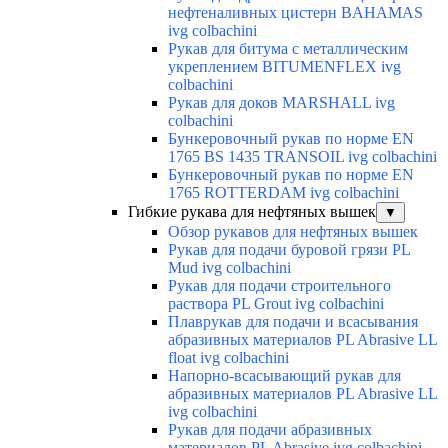
нефтеналивных цистерн BAHAMAS
ivg colbachini
Рукав для битума с металлическим
укреплением BITUMENFLEX ivg
colbachini
Рукав для доков MARSHALL ivg
colbachini
Бункеровочный рукав по норме EN
1765 BS 1435 TRANSOIL ivg colbachini
Бункеровочный рукав по норме EN
1765 ROTTERDAM ivg colbachini
Гибкие рукава для нефтяных вышек
▼
Обзор рукавов для нефтяных вышек
Рукав для подачи буровой грязи PL
Mud ivg colbachini
Рукав для подачи строительного
раствора PL Grout ivg colbachini
Плаврукав для подачи и всасывания
абразивных материалов PL Abrasive LL
float ivg colbachini
Напорно-всасывающий рукав для
абразивных материалов PL Abrasive LL
ivg colbachini
Рукав для подачи абразивных
материалов PL Abrasive ivg colbachini