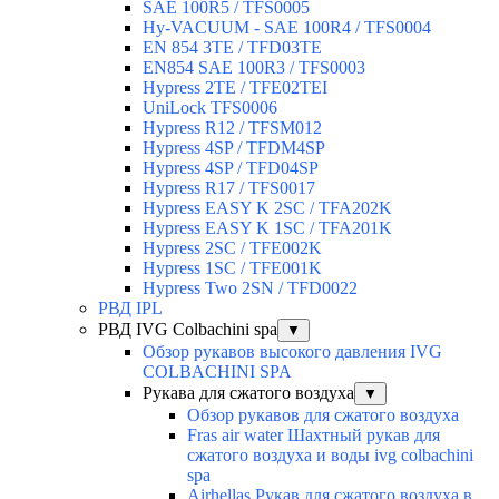
SAE 100R5 / TFS0005
Hy-VACUUM - SAE 100R4 / TFS0004
EN 854 3TE / TFD03TE
EN854 SAE 100R3 / TFS0003
Hypress 2TE / TFE02TEI
UniLock TFS0006
Hypress R12 / TFSM012
Hypress 4SP / TFDM4SP
Hypress 4SP / TFD04SP
Hypress R17 / TFS0017
Hypress EASY K 2SC / TFA202K
Hypress EASY K 1SC / TFA201K
Hypress 2SC / TFE002K
Hypress 1SC / TFE001K
Hypress Two 2SN / TFD0022
РВД IPL
РВД IVG Colbachini spa
▼
Обзор рукавов высокого давления IVG
COLBACHINI SPA
Рукава для сжатого воздуха
▼
Обзор рукавов для сжатого воздуха
Fras air water Шахтный рукав для
сжатого воздуха и воды ivg colbachini
spa
Airhellas Рукав для сжатого воздуха в